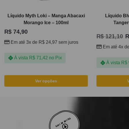
Líquido Myth Loki – Manga Abacaxi
Líquido Bl
Morango Ice – 100ml
Tanger
R$
74,90
R$
121,10
R
Em até 3x de
R$
24,97
sem juros
Em até 4x d
À vista
R$
71,42
no Pix
À vista
R$
Ver opções
VOLTAR AO TOPO