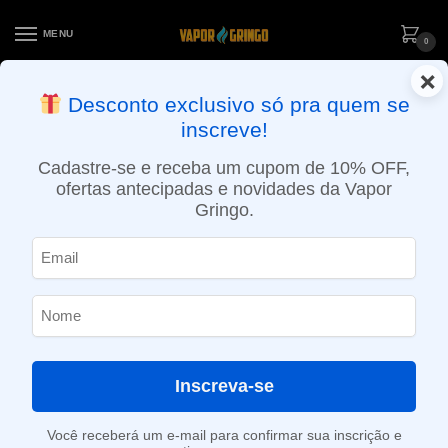
MENU
0
×
ENTREGA NO MESMO DIA EM SÃO PAULO (SEG A SEX): PEDIDOS
Desconto exclusivo só pra quem se
APROVADOS ATÉ 15:30 VIA MOTOBOY
inscreve!
Início
»
Loja
»
e-Liquídos
»
Free base
»
Ice
»
Líquido Mr. Freeze – Tangerine Frost – Ice Freebase
Cadastre-se e receba um cupom de 10% OFF,
ofertas antecipadas e novidades da Vapor
Gringo.
Inscreva-se
Você receberá um e-mail para confirmar sua inscrição e