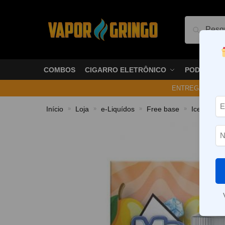
Pesquis
COMBOS
CIGARRO ELETRÔNICO
PODS
ENTREGA NO ME
Início
Loja
e-Liquídos
Free base
Ice
Líq
»
»
»
»
»