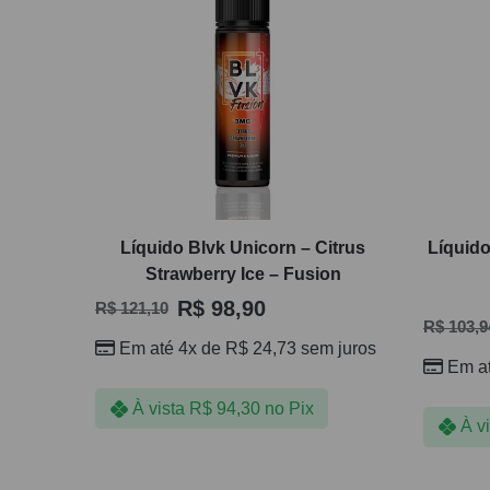
Líquido Blvk Unicorn – Citrus
Líquido
Strawberry Ice – Fusion
R$
98,90
R$
121,10
R$
103,9
Em até 4x de
R$
24,73
sem juros
Em a
À vista
R$
94,30
no Pix
À v