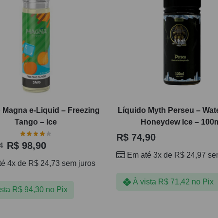
 Magna e-Liquid – Freezing
Líquido Myth Perseu – Wa
Tango – Ice
Honeydew Ice – 100
R$
74,90
R$
98,90
4
Em até 3x de
R$
24,97
sem
té 4x de
R$
24,73
sem juros
À vista
R$
71,42
no Pix
ista
R$
94,30
no Pix