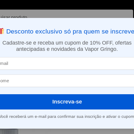
ar
Desconto exclusivo só pra quem se inscreve
VAPORIZADOR DE ERVAS
E-LIQUÍDOS
NICOTINA ORAL
Cadastre-se e receba um cupom de 10% OFF, ofertas
antecipadas e novidades da Vapor Gringo.
SMO DIA EM SÃO PAULO (SEG A SEX): PEDIDOS APROVADOS ATÉ 15:
uido Mr. Freeze – Mango Frost
Líquido Mr. F
Frost
Inscreva-se
(
2
avaliações d
Você receberá um e-mail para confirmar sua inscrição e ativar o cupom
Este produto está fora d