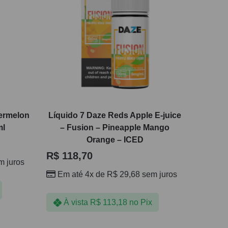
termelon
Líquido 7 Daze Reds Apple E-juice
ml
– Fusion – Pineapple Mango
Orange – ICED
R$
118,70
 juros
Em até 4x de
R$
29,68
sem juros
À vista
R$
113,18
no Pix