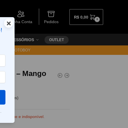
R$
0,00
0
×
Minha Conta
Pedidos
!
ACESSÓRIOS
OUTLET
30 VIA MOTOBOY
reeze – Mango
e clientes)
.
e estoque e indisponível.