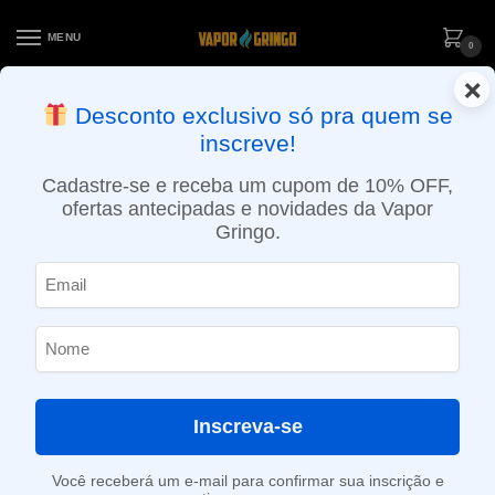
MENU
0
×
ENTREGA NO MESMO DIA EM SÃO PAULO (SEG A SEX): PEDIDOS
Desconto exclusivo só pra quem se
APROVADOS ATÉ 15:30 VIA MOTOBOY
inscreve!
Início
»
Loja
»
e-Liquídos
»
Free base
»
Ice
»
Líquido Mr. Freeze – Grape Frost – Sabor Uva Ice
Cadastre-se e receba um cupom de 10% OFF,
ofertas antecipadas e novidades da Vapor
Gringo.
Inscreva-se
Você receberá um e-mail para confirmar sua inscrição e