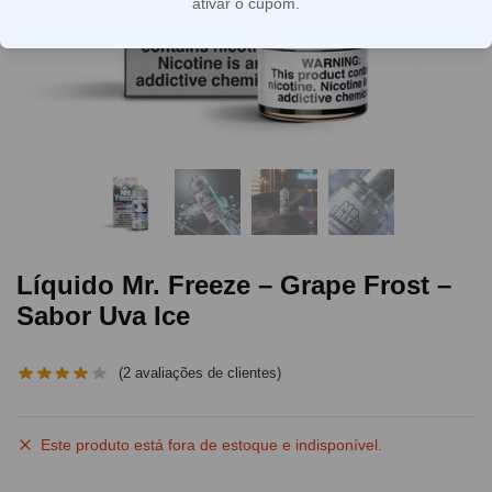
ativar o cupom.
Líquido Mr. Freeze – Grape Frost –
Sabor Uva Ice
(
2
avaliações de clientes)
Este produto está fora de estoque e indisponível.