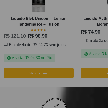
Líquido Blvk Unicorn – Lemon
Líquido Myth
Tangerine Ice – Fusion
Moran
R$
74,90
R$
121,10
R$
98,90
Em até 3x d
Em até 4x de
R$
24,73
sem juros
À vista
R$
À vista
R$
94,30
no Pix
Ver opções
VOLTAR AO TOPO