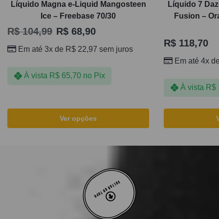
Líquido Magna e-Liquid Mangosteen
Líquido 7 Daz
Ice – Freebase 70/30
Fusion – O
R$
104,99
R$
68,90
R$
118,70
Em até 3x de
R$
22,97
sem juros
Em até 4x d
À vista
R$
65,70
no Pix
À vista
R$
Ver opções
VOLTAR AO TOPO