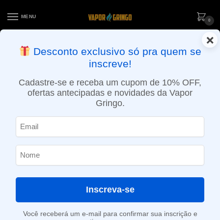
MENU
0
×
ENTREGA NO MESMO DIA EM SÃO PAULO (SEG A SEX): PEDIDOS
Desconto exclusivo só pra quem se
APROVADOS ATÉ 15:30 VIA MOTOBOY
inscreve!
Início
»
Loja
»
e-Liquídos
»
Free base
»
Ice
»
Líquido Magna e-Liquid – Fresh Lemonade Ice – Freebase
Cadastre-se e receba um cupom de 10% OFF,
ofertas antecipadas e novidades da Vapor
Gringo.
Inscreva-se
Você receberá um e-mail para confirmar sua inscrição e