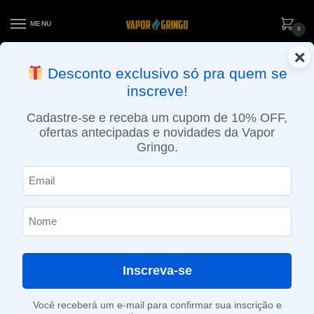
MENU
0
×
ENTREGA NO MESMO DIA EM SÃO PAULO (SEG A SEX): PEDIDOS
Desconto exclusivo só pra quem se
APROVADOS ATÉ 15:30 VIA MOTOBOY
inscreve!
Início
»
Loja
»
e-Liquídos
»
Free base
»
Ice
»
Líquido Coastal Clouds – ICED Passion Fruit Orange Guava
Cadastre-se e receba um cupom de 10% OFF,
ofertas antecipadas e novidades da Vapor
Gringo.
Inscreva-se
Você receberá um e-mail para confirmar sua inscrição e