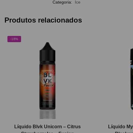
Categoria:
Ice
Produtos relacionados
-18%
Líquido Blvk Unicorn – Citrus
Líquido M