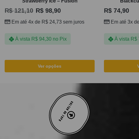
Strawberry Ice – Fusion
Blackcu
R$
121,10
R$
98,90
R$
74,90
Em até 4x de
R$
24,73
sem juros
Em até 3x d
À vista
R$
94,30
no Pix
À vista
R$
Ver opções
VOLTAR AO TOPO