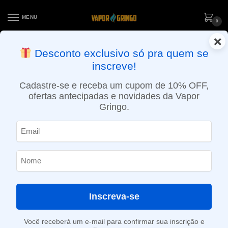
MENU
0
×
ENTREGA NO MESMO DIA EM SÃO PAULO (SEG A SEX): PEDIDOS
Desconto exclusivo só pra quem se
APROVADOS ATÉ 15:30 VIA MOTOBOY
inscreve!
Início
»
Loja
»
e-Liquídos
»
Free base
»
Frutados
»
Líquido V8 E-Juice – Shelby – Crazy Blend
Cadastre-se e receba um cupom de 10% OFF,
ofertas antecipadas e novidades da Vapor
Gringo.
Inscreva-se
Você receberá um e-mail para confirmar sua inscrição e