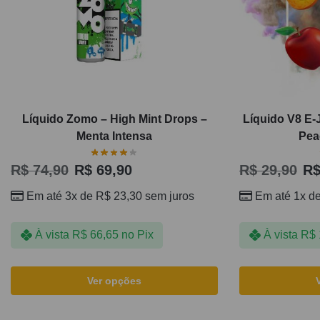
Líquido Zomo – High Mint Drops –
Líquido V8 E-
Menta Intensa
Pea
R$
74,90
R$
69,90
R$
29,90
R
Em até 3x de
R$
23,30
sem juros
Em até 1x d
À vista
R$
66,65
no Pix
À vista
R$
Ver opções