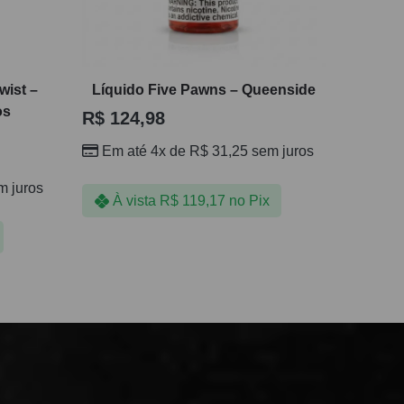
wist –
Líquido Five Pawns – Queenside
os
R$
124,98
Em até 4x de
R$
31,25
sem juros
 juros
À vista
R$
119,17
no Pix