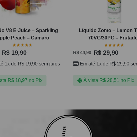
do V8 E-Juice – Sparkling
Líquido Zomo – Lemon T
pple Peach – Camaro
70VG/30PG – Frutad
R$
19,90
R$
29,90
R$
44,90
té 1x de
R$
19,90
sem juros
Em até 1x de
R$
29,90
sem
ista
R$
18,97
no Pix
À vista
R$
28,51
no Pix