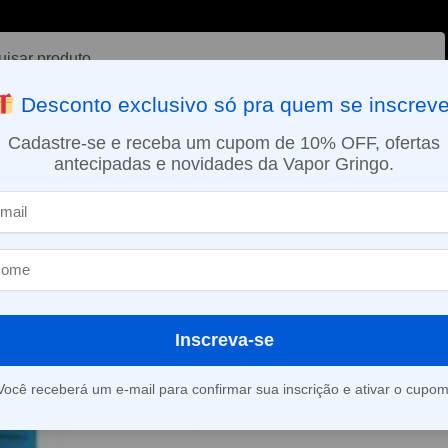
ar
Desconto exclusivo só pra quem se inscreve
VAPORIZADOR DE ERVAS
E-LIQUÍDOS
NICOTINA ORAL
Cadastre-se e receba um cupom de 10% OFF, ofertas
antecipadas e novidades da Vapor Gringo.
SMO DIA EM SÃO PAULO (SEG A SEX): PEDIDOS APROVADOS ATÉ 15:
Líquido Coastal Clouds – Blueberry Limeade
»
Líquido Coast
Blueberry Lim
Inscreva-se
(
2
avaliações d
Você receberá um e-mail para confirmar sua inscrição e ativar o cupom
Este produto está fora d