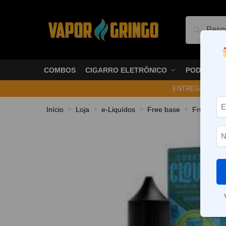
Pesquis
COMBOS
CIGARRO ELETRÔNICO
PODS
ENTREGA NO ME
Início
Loja
e-Liquídos
Free base
Frutados
»
»
»
»