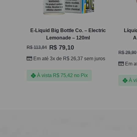
E-Liquid Big Bottle Co. – Electric
Líqui
Lemonade – 120ml
A
R$
79,10
R$
113,84
R$
29,90
Em até 3x de
R$
26,37
sem juros
Em a
À vista
R$
75,42
no Pix
À v