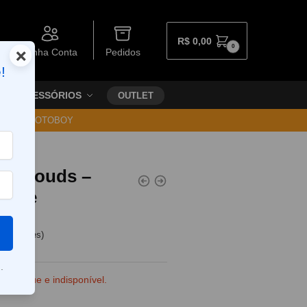
R$
0,00
0
×
Minha Conta
Pedidos
!
ACESSÓRIOS
OUTLET
30 VIA MOTOBOY
al Clouds –
eade
e clientes)
.
e estoque e indisponível.