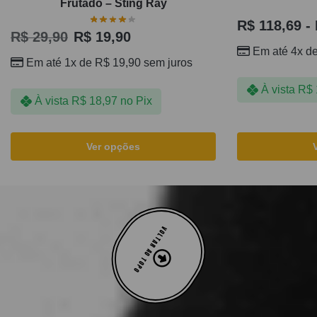
Frutado – Sting Ray
R$
118,69
-
R$
29,90
R$
19,90
Em até 4x d
Em até 1x de
R$
19,90
sem juros
À vista
R$
À vista
R$
18,97
no Pix
Ver opções
VOLTAR AO TOPO