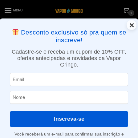
MENU
0
×
ENTREGA NO MESMO DIA EM SÃO PAULO (SEG A SEX): PEDIDOS
Desconto exclusivo só pra quem se
APROVADOS ATÉ 15:30 VIA MOTOBOY
inscreve!
Início
»
Loja
»
e-Liquídos
»
Free base
»
Frutados
»
Líquido Nasty Juice – Red Energy – Modmate
Cadastre-se e receba um cupom de 10% OFF,
ofertas antecipadas e novidades da Vapor
Gringo.
Inscreva-se
Você receberá um e-mail para confirmar sua inscrição e