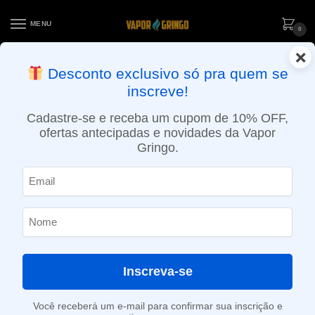
MENU
0
×
ENTREGA NO MESMO DIA EM SÃO PAULO (SEG A SEX): PEDIDOS
Desconto exclusivo só pra quem se
APROVADOS ATÉ 15:30 VIA MOTOBOY
inscreve!
Início
»
Loja
»
e-Liquídos
»
Free base
»
Frutados
»
Líquido Nasty Juice – Grape e Mixed Berries – Modmate
Cadastre-se e receba um cupom de 10% OFF,
ofertas antecipadas e novidades da Vapor
Gringo.
Inscreva-se
Você receberá um e-mail para confirmar sua inscrição e