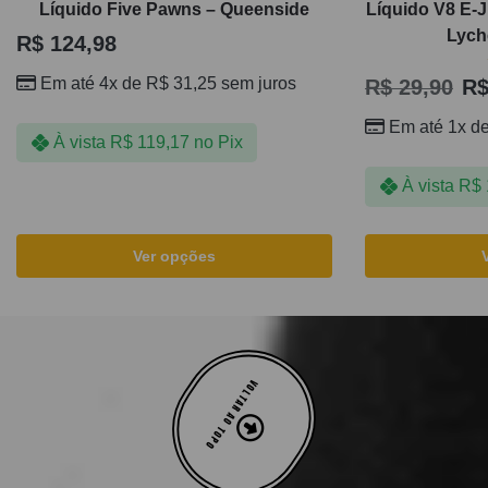
Líquido Five Pawns – Queenside
Líquido V8 E-J
Lych
R$
124,98
Em até 4x de
R$
31,25
sem juros
R$
29,90
R
Em até 1x d
À vista
R$
119,17
no Pix
À vista
R$
Ver opções
VOLTAR AO TOPO