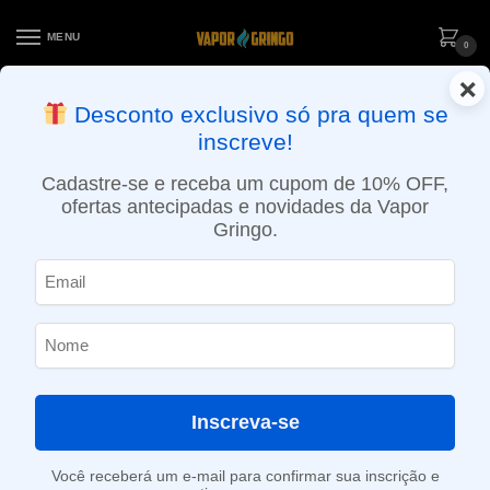
MENU
0
×
ENTREGA NO MESMO DIA EM SÃO PAULO (SEG A SEX): PEDIDOS
Desconto exclusivo só pra quem se
APROVADOS ATÉ 15:30 VIA MOTOBOY
inscreve!
Início
»
Loja
»
e-Liquídos
»
Free base
»
Frutados
»
Líquido Mr. Custard – Strawberry Vanille Custard
Cadastre-se e receba um cupom de 10% OFF,
ofertas antecipadas e novidades da Vapor
Gringo.
Inscreva-se
Você receberá um e-mail para confirmar sua inscrição e