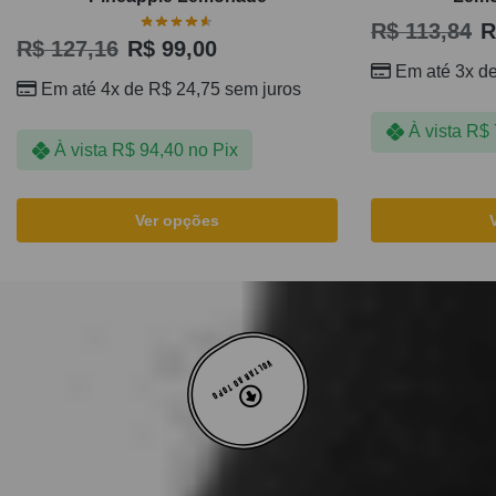
R$
113,84
R
R$
127,16
R$
99,00
Em até 3x d
Em até 4x de
R$
24,75
sem juros
À vista
R$
À vista
R$
94,40
no Pix
Ver opções
VOLTAR AO TOPO