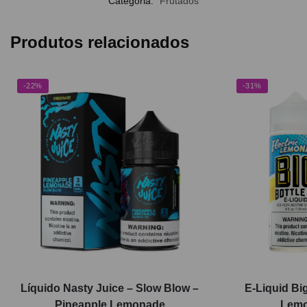
Categoria:
Frutados
Produtos relacionados
-22%
-31%
Líquido Nasty Juice – Slow Blow –
E-Liquid Big
Pineapple Lemonade
Lemo