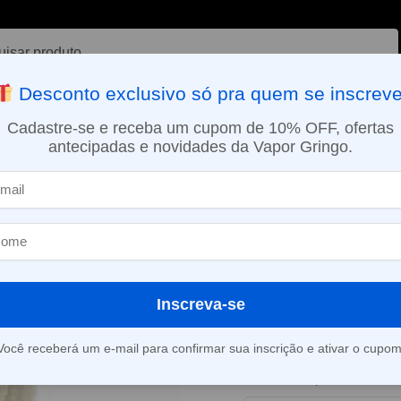
ar
Desconto exclusivo só pra quem se inscreve
VAPORIZADOR DE ERVAS
E-LIQUÍDOS
NICOTINA ORAL
Cadastre-se e receba um cupom de 10% OFF, ofertas
antecipadas e novidades da Vapor Gringo.
SMO DIA EM SÃO PAULO (SEG A SEX): PEDIDOS APROVADOS ATÉ 15:
Líquido Magna e-Liquid – Tropic Ananas
»
Líquido Magna
Tropic Ananas
Inscreva-se
Este produto está fora d
Você receberá um e-mail para confirmar sua inscrição e ativar o cupom
Consultar prazo e valor 