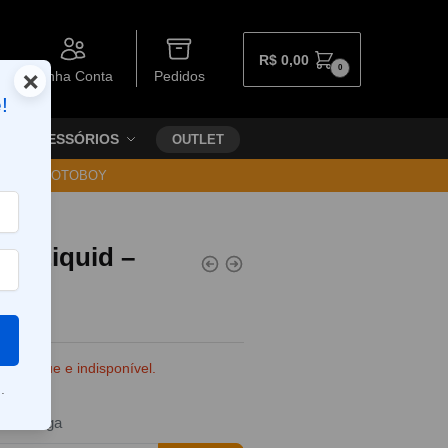
R$
0,00
0
×
Minha Conta
Pedidos
!
ACESSÓRIOS
OUTLET
30 VIA MOTOBOY
 e-Liquid –
e estoque e indisponível.
.
da entrega