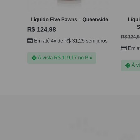
Líquido Five Pawns – Queenside
Líqu
S
R$
124,98
R$
124,9
Em até 4x de
R$
31,25
sem juros
Em a
À vista
R$
119,17
no Pix
À v