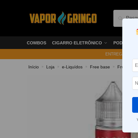
Pesquis
COMBOS
CIGARRO ELETRÔNICO
PODS
ENTREGA NO ME
Início
Loja
e-Liquídos
Free base
Frutados
»
»
»
»