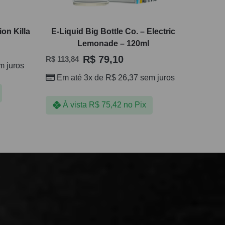
ion Killa
E-Liquid Big Bottle Co. – Electric
Lemonade – 120ml
R$
79,10
R$
113,84
 juros
Em até 3x de
R$
26,37
sem juros
À vista
R$
75,42
no Pix