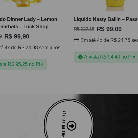
ido Dinner Lady – Lemon
Líquido Nasty Ballin – Pass
herbets – Tuck Shop
R$
99,00
R$
127,16
R$
99,90
9
Em até 4x de
R$
24,75
sem
té 4x de
R$
24,98
sem juros
À vista
R$
94,40
no Pix
ista
R$
95,25
no Pix
VOLTAR AO TOPO