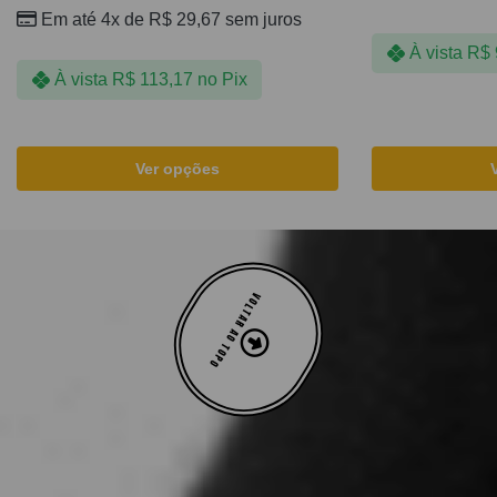
Em até 4x de
R$
29,67
sem juros
À vista
R$
À vista
R$
113,17
no Pix
Ver opções
VOLTAR AO TOPO