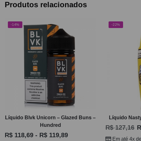
Produtos relacionados
-14%
-22%
Líquido Blvk Unicorn – Glazed Buns –
Líquido Nasty
Hundred
R$
127,16
R
R$
118,69
-
R$
119,89
Em até 4x d