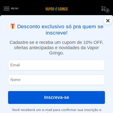
MENU
0
×
ENTREGA NO MESMO DIA EM SÃO PAULO (SEG A SEX): PEDIDOS
Desconto exclusivo só pra quem se
APROVADOS ATÉ 15:30 VIA MOTOBOY
inscreve!
Início
»
Loja
»
e-Liquídos
»
Free base
»
Frutados
»
Líquido Magna e-Liquid – Strawberry Guayaba – Fruits
Cadastre-se e receba um cupom de 10% OFF,
ofertas antecipadas e novidades da Vapor
Gringo.
Inscreva-se
Você receberá um e-mail para confirmar sua inscrição e