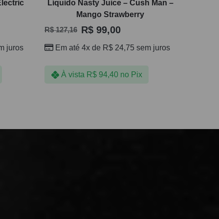
lectric
Líquido Nasty Juice – Cush Man –
Mango Strawberry
R$
99,00
R$
127,16
 juros
Em até 4x de
R$
24,75
sem juros
À vista
R$
94,40
no Pix