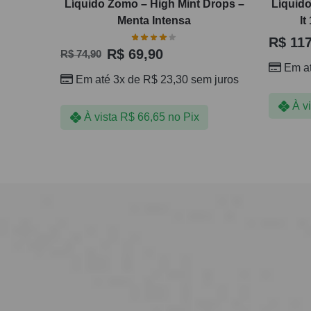
Líquido Zomo – High Mint Drops –
Líquid
Menta Intensa
It
R$
117
R$
69,90
R$
74,90
Em a
Em até 3x de
R$
23,30
sem juros
À v
À vista
R$
66,65
no Pix