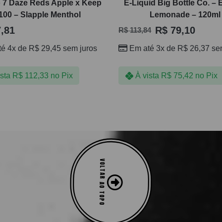
o 7 Daze Reds Apple x Keep
E-Liquid Big Bottle Co. – E
 100 – Slapple Menthol
Lemonade – 120ml
,81
R$
79,10
R$
113,84
té 4x de
R$
29,45
sem juros
Em até 3x de
R$
26,37
sem
ista
R$
112,33
no Pix
À vista
R$
75,42
no Pix
VOLTAR AO TOPO