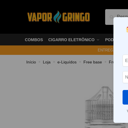
Pesquis
COMBOS
CIGARRO ELETRÔNICO
PODS
ENTREGA NO ME
Início
Loja
e-Liquídos
Free base
Frutados
»
»
»
»