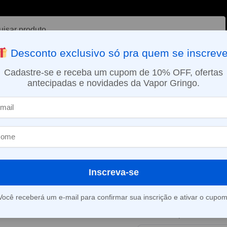
ar
Desconto exclusivo só pra quem se inscreve
VAPORIZADOR DE ERVAS
E-LIQUÍDOS
NICOTINA ORAL
Cadastre-se e receba um cupom de 10% OFF, ofertas
antecipadas e novidades da Vapor Gringo.
SMO DIA EM SÃO PAULO (SEG A SEX): PEDIDOS APROVADOS ATÉ 15:
Líquido Big Tasty – Grapefruit Orange Blast
»
Líquido Big Ta
Grapefruit Or
Inscreva-se
Este produto está fora d
Você receberá um e-mail para confirmar sua inscrição e ativar o cupom
Consultar prazo e valor 