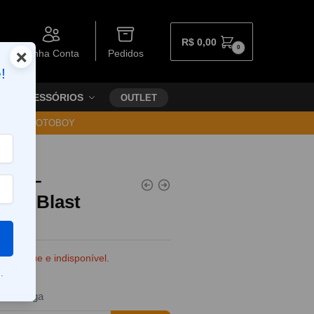
R$
0,00
0
×
Minha Conta
Pedidos
!
ACESSÓRIOS
OUTLET
30 VIA MOTOBOY
sty –
ange Blast
e estoque e indisponível.
.
da entrega