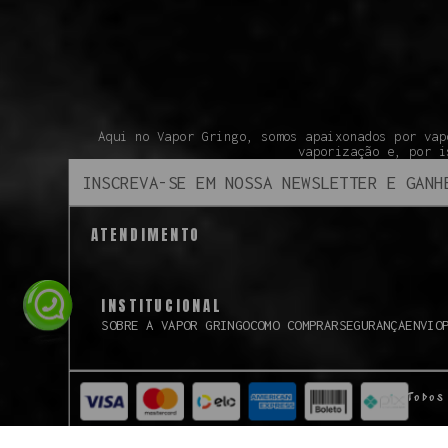
Aqui no Vapor Gringo, somos apaixonados por vap
vaporização e, por i
ATENDIMENTO
INSTITUCIONAL
SOBRE A VAPOR GRINGO
COMO COMPRAR
SEGURANÇA
ENVIO
Todos