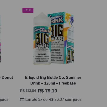
-31%
ly Donut
E-liquid Big Bottle Co. Summer
Drink – 120ml – Freebase
R$
79,10
R$
113,84
juros
Em até 3x de
R$
26,37
sem juros