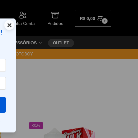
R$
0,00
0
×
Minha Conta
Pedidos
!
ACESSÓRIOS
OUTLET
30 VIA MOTOBOY
.
-31%