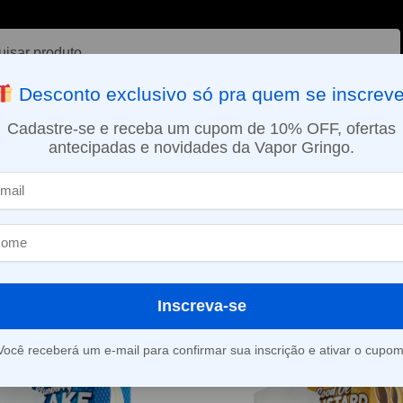
ar
Desconto exclusivo só pra quem se inscreve
VAPORIZADOR DE ERVAS
E-LIQUÍDOS
NICOTINA ORAL
Cadastre-se e receba um cupom de 10% OFF, ofertas
antecipadas e novidades da Vapor Gringo.
SMO DIA EM SÃO PAULO (SEG A SEX): PEDIDOS APROVADOS ATÉ 15:
ml
Inscreva-se
Mostrando todos os 6 resultados
Você receberá um e-mail para confirmar sua inscrição e ativar o cupom
-31%