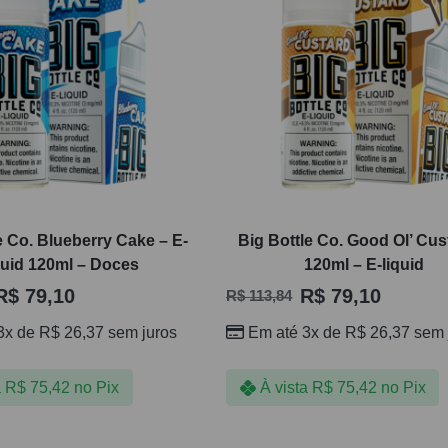
e Co. Blueberry Cake – E-
Big Bottle Co. Good Ol’ Cus
quid 120ml – Doces
120ml – E-liquid
R$
79,10
R$
79,10
R$
113,84
3x de
R$
26,37
sem juros
Em até 3x de
R$
26,37
sem 
a
R$
75,42
no Pix
À vista
R$
75,42
no Pix