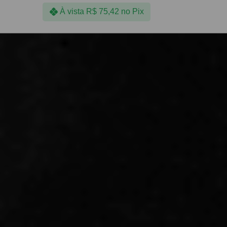
À vista
R$
75,42
no Pix