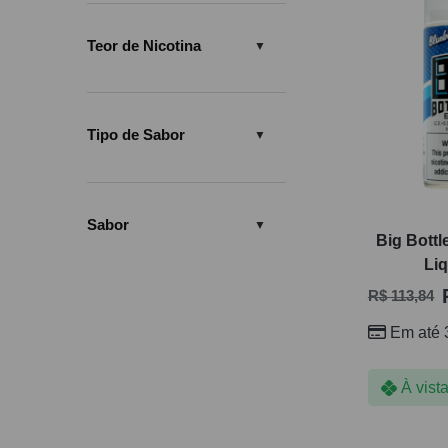
Teor de Nicotina
Tipo de Sabor
Sabor
Big Bottl
Li
R$
113,84
Em até 
À vist