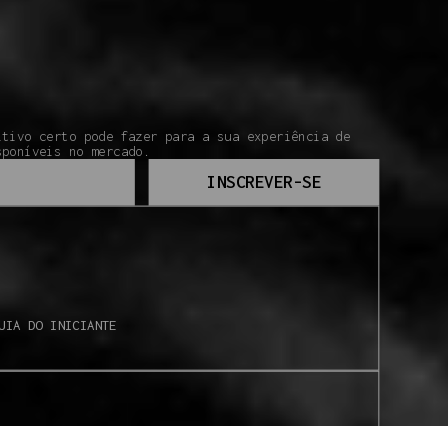
itivo certo pode fazer para a sua experiência de
sponíveis no mercado.
INSCREVER-SE
UIA DO INICIANTE