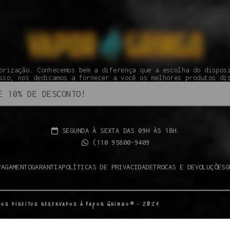
orização. Conhecemos bem a diferença que a escolha do dispos
sso, nos dedicamos a fornecer a você os melhores produtos di
SEGUNDA À SEXTA DAS 09H ÀS 18H.
(110 95800-9409
PAGAMENTO
GARANTIA
POLÍTICAS DE PRIVACIDADE
TROCAS E DEVOLUÇÕES
G
 os direitos reservados à Vapor Gringo® - 2024