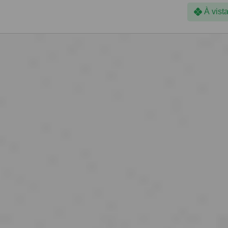
À vist