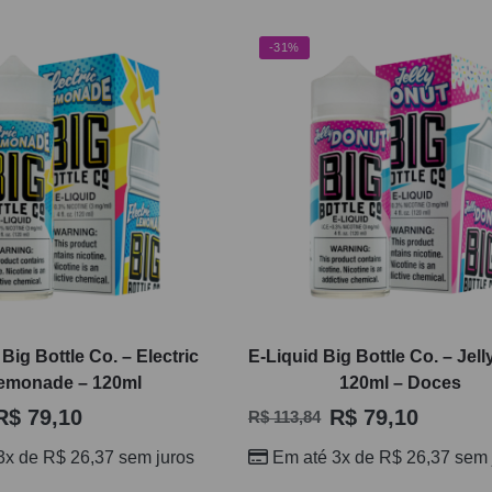
-31%
Big Bottle Co. – Electric
E-Liquid Big Bottle Co. – Jel
emonade – 120ml
120ml – Doces
R$
79,10
R$
79,10
R$
113,84
3x de
R$
26,37
sem juros
Em até 3x de
R$
26,37
sem 