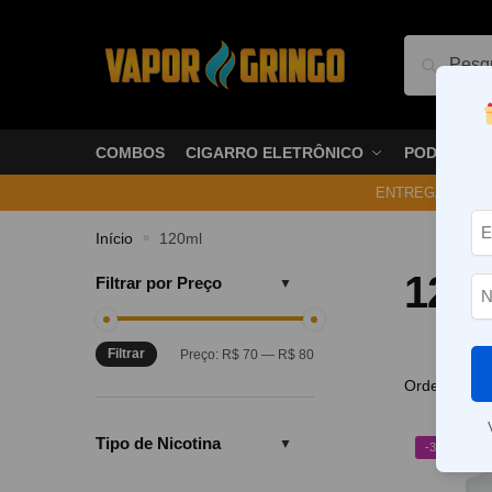
Pesquis
COMBOS
CIGARRO ELETRÔNICO
PODS
ENTREGA NO ME
Início
120ml
»
120
Filtrar por Preço
Filtrar
Preço:
R$ 70
—
R$ 80
Tipo de Nicotina
-31%