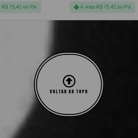
a
R$
75,42
no Pix
À vista
R$
75,42
no Pix
Mostrando todos os 6 resultados
VOLTAR AO TOPO