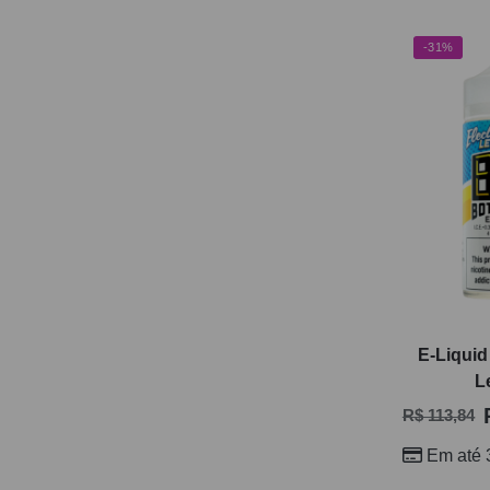
-31%
E-Liquid 
L
R$
113,84
Em até 