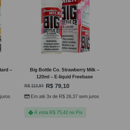
tard –
Big Bottle Co. Strawberry Milk –
120ml – E-liquid Freebase
R$
79,10
R$
113,84
juros
Em até 3x de
R$
26,37
sem juros
À vista
R$
75,42
no Pix