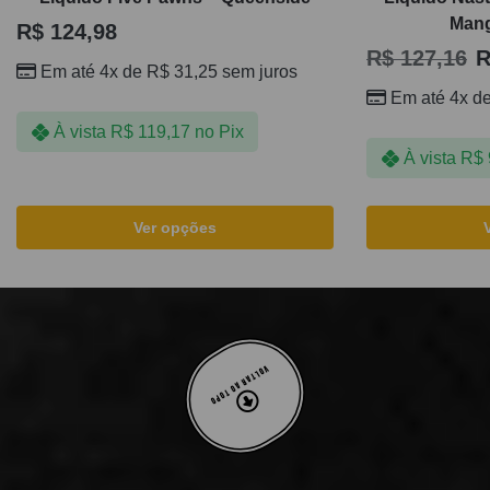
Mang
R$
124,98
R$
127,16
R
Em até 4x de
R$
31,25
sem juros
Em até 4x d
À vista
R$
119,17
no Pix
À vista
R$
Ver opções
VOLTAR AO TOPO