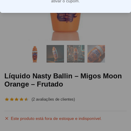
ativar o cupom.
Líquido Nasty Ballin – Migos Moon
Orange – Frutado
(
2
avaliações de clientes)
Este produto está fora de estoque e indisponível.