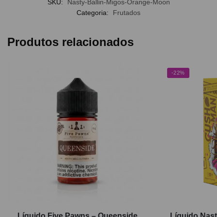
SKU:
Nasty-Ballin-Migos-Orange-Moon
Categoria:
Frutados
Produtos relacionados
-22%
Líquido Five Pawns – Queenside
Líquido Nast