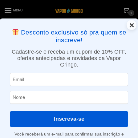
MENU
0
×
ENTREGA NO MESMO DIA EM SÃO PAULO (SEG A SEX): PEDIDOS
Desconto exclusivo só pra quem se
APROVADOS ATÉ 15:30 VIA MOTOBOY
inscreve!
Início
»
Loja
»
e-Liquídos
»
Free base
»
Frutados
»
Líquido Nasty Ballin – Migos Moon Orange – Frutado
Cadastre-se e receba um cupom de 10% OFF,
ofertas antecipadas e novidades da Vapor
Gringo.
Inscreva-se
Você receberá um e-mail para confirmar sua inscrição e