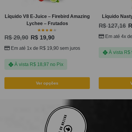
Líquido V8 E-Juice – Firebird Amazing
Líquido Nasty
Lychee – Frutados
R$
127,16
R
Em até 4x d
R$
29,90
R$
19,90
Em até 1x de
R$
19,90
sem juros
À vista
R$
À vista
R$
18,97
no Pix
Ver opções
VOLTAR AO TOPO