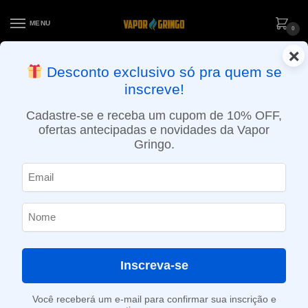
MENU
0
×
ENTREGA NO MESMO DIA EM SÃO PAULO (SEG A SEX): PEDIDOS
Desconto exclusivo só pra quem se
APROVADOS ATÉ 15:30 VIA MOTOBOY
inscreve!
Início
»
Loja
»
e-Liquídos
»
Free base
»
Frutados
»
Líquido 4 Friends – Moscou
Cadastre-se e receba um cupom de 10% OFF,
ofertas antecipadas e novidades da Vapor
Gringo.
Inscreva-se
Você receberá um e-mail para confirmar sua inscrição e