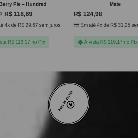
Berry Pie – Hundred
Mate
R$
118,69
R$
124,98
0
té 4x de
R$
29,67
sem juros
Em até 4x de
R$
31,25
sem
ista
R$
113,17
no Pix
À vista
R$
119,17
no Pix
VOLTAR AO TOPO