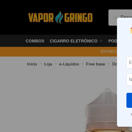
Pesquis
COMBOS
CIGARRO ELETRÔNICO
PODS
ENTREGA NO ME
Início
Loja
e-Liquídos
Free base
Doces e 
»
»
»
»