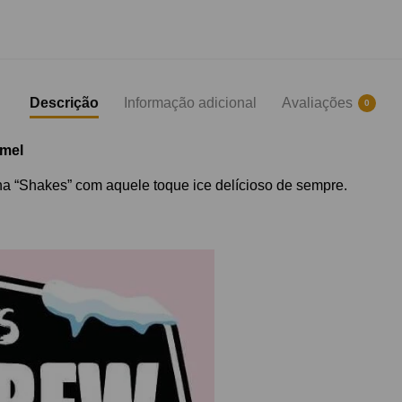
Descrição
Informação adicional
Avaliações
0
mel​
nha “Shakes” com aquele toque ice delícioso de sempre.