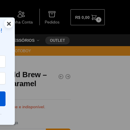
R$
0,00
0
×
Minha Conta
Pedidos
!
ACESSÓRIOS
OUTLET
30 VIA MOTOBOY
s Cold Brew –
ed Caramel
e estoque e indisponível.
.
da entrega