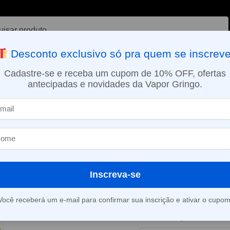
ar
Desconto exclusivo só pra quem se inscreve
VAPORIZADOR DE ERVAS
E-LIQUÍDOS
NICOTINA ORAL
Cadastre-se e receba um cupom de 10% OFF, ofertas
antecipadas e novidades da Vapor Gringo.
SMO DIA EM SÃO PAULO (SEG A SEX): PEDIDOS APROVADOS ATÉ 15:
sobremesas
Líquido Nitro’s Cold Brew – Shakes – Salted Caramel
»
Líquido Nitro’
Shakes – Salt
Inscreva-se
Este produto está fora d
Você receberá um e-mail para confirmar sua inscrição e ativar o cupom
Consultar prazo e valor 