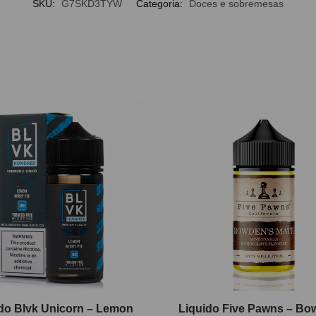
SKU:
G7SKD3TYW
Categoria:
Doces e sobremesas
do Blvk Unicorn – Lemon
Liquido Five Pawns – Bo