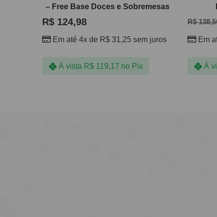
– Free Base Doces e Sobremesas
R$
124,98
R$
138,5
Em até 4x de
R$
31,25
sem juros
Em a
À vista
R$
119,17
no Pix
À v