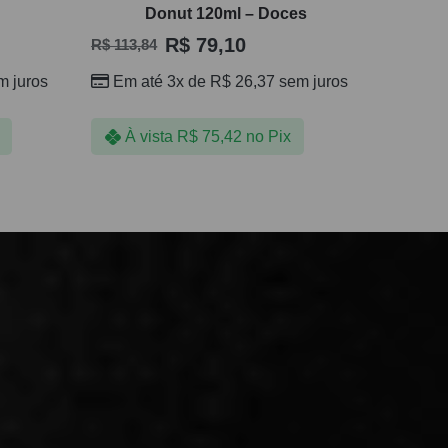
Donut 120ml – Doces
R$
79,10
R$
113,84
 juros
Em até 3x de
R$
26,37
sem juros
À vista
R$
75,42
no Pix