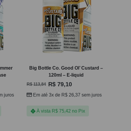
Summer
Big Bottle Co. Good Ol’ Custard –
ase
120ml – E-liquid
R$
79,10
R$
113,84
 juros
Em até 3x de
R$
26,37
sem juros
À vista
R$
75,42
no Pix