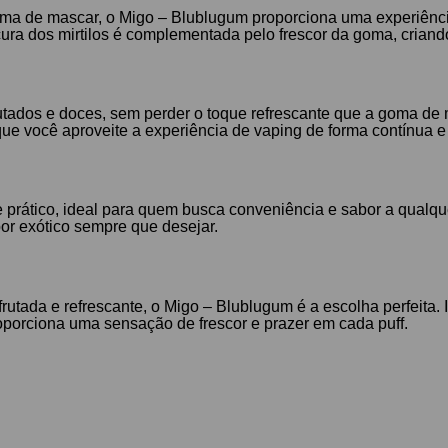
a de mascar, o Migo – Blublugum proporciona uma experiência 
ra dos mirtilos é complementada pelo frescor da goma, criando 
rutados e doces, sem perder o toque refrescante que a goma d
ue você aproveite a experiência de vaping de forma contínua e
rático, ideal para quem busca conveniência e sabor a qualque
bor exótico sempre que desejar.
utada e refrescante, o Migo – Blublugum é a escolha perfeita. 
porciona uma sensação de frescor e prazer em cada puff.