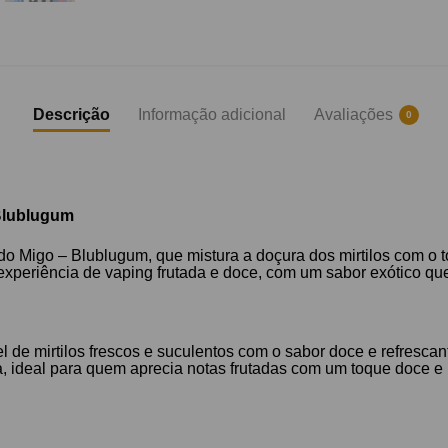
Descrição
Informação adicional
Avaliações
0
 Blublugum
o Migo – Blublugum, que mistura a doçura dos mirtilos com o 
experiência de vaping frutada e doce, com um sabor exótico qu
el de mirtilos frescos e suculentos com o sabor doce e refresc
a, ideal para quem aprecia notas frutadas com um toque doce e re