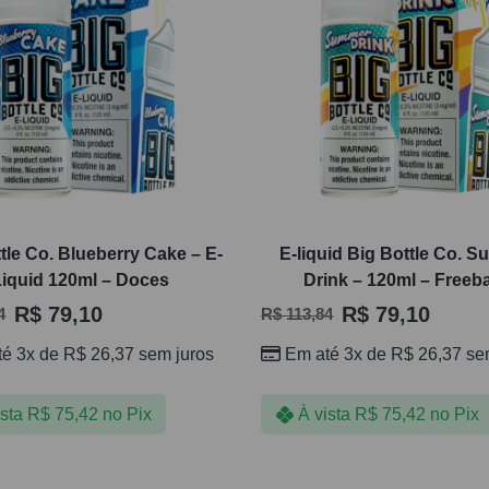
tle Co. Blueberry Cake – E-
E-liquid Big Bottle Co. 
Liquid 120ml – Doces
Drink – 120ml – Freeb
R$
79,10
R$
79,10
4
R$
113,84
té 3x de
R$
26,37
sem juros
Em até 3x de
R$
26,37
sem
ista
R$
75,42
no Pix
À vista
R$
75,42
no Pix