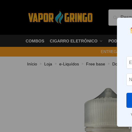
Pesquis
COMBOS
CIGARRO ELETRÔNICO
PODS
ENTREGA NO ME
Início
Loja
e-Liquídos
Free base
Doces e 
»
»
»
»