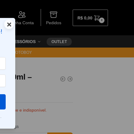
R$
0,00
0
×
Minha Conta
Pedidos
!
ACESSÓRIOS
OUTLET
30 VIA MOTOBOY
– 100ml –
e estoque e indisponível.
.
da entrega