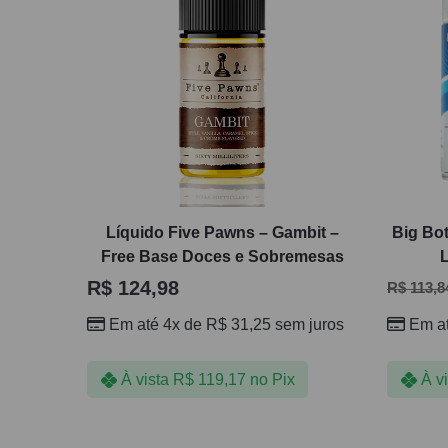
Líquido Five Pawns – Gambit –
Big Bot
Free Base Doces e Sobremesas
R$
124,98
R$
113,8
Em até 4x de
R$
31,25
sem juros
Em a
À vista
R$
119,17
no Pix
À v