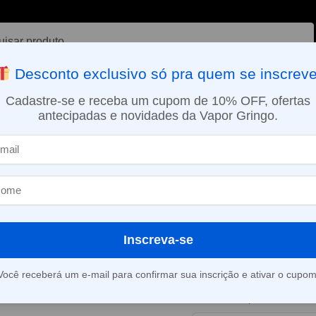
ar
Desconto exclusivo só pra quem se inscreve
VAPORIZADOR DE ERVAS
E-LIQUÍDOS
NICOTINA ORAL
Cadastre-se e receba um cupom de 10% OFF, ofertas
antecipadas e novidades da Vapor Gringo.
SMO DIA EM SÃO PAULO (SEG A SEX): PEDIDOS APROVADOS ATÉ 15:
sobremesas
Líquido Migo – 100ml – Blublugum
»
Líquido Migo 
Blublugum
Inscreva-se
Este produto está fora d
Você receberá um e-mail para confirmar sua inscrição e ativar o cupom
Consultar prazo e valor 