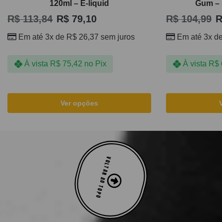
120ml – E-liquid
Gum – 
R$
113,84
R$
79,10
R$
104,99
R
Em até 3x de
R$
26,37
sem juros
Em até 3x d
À vista
R$
75,42
no Pix
À vista
R$
Ver opções
VOLTAR AO TOPO