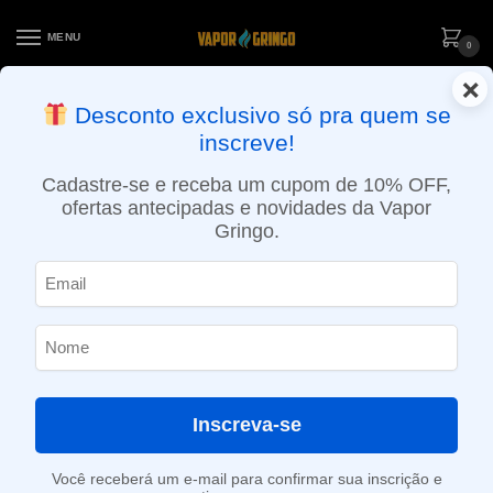
MENU
0
×
ENTREGA NO MESMO DIA EM SÃO PAULO (SEG A SEX): PEDIDOS
Desconto exclusivo só pra quem se
APROVADOS ATÉ 15:30 VIA MOTOBOY
inscreve!
Início
»
Loja
»
e-Liquídos
»
Free base
»
Doces e sobremesas
»
Líquido Le Vaporê – Mel Mel
Cadastre-se e receba um cupom de 10% OFF,
ofertas antecipadas e novidades da Vapor
Gringo.
Inscreva-se
Você receberá um e-mail para confirmar sua inscrição e