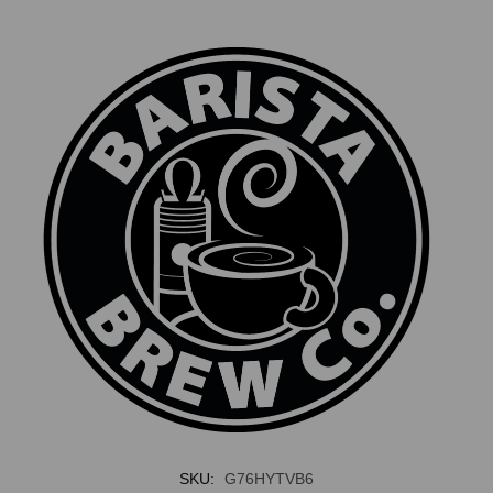
SKU:
G76HYTVB6