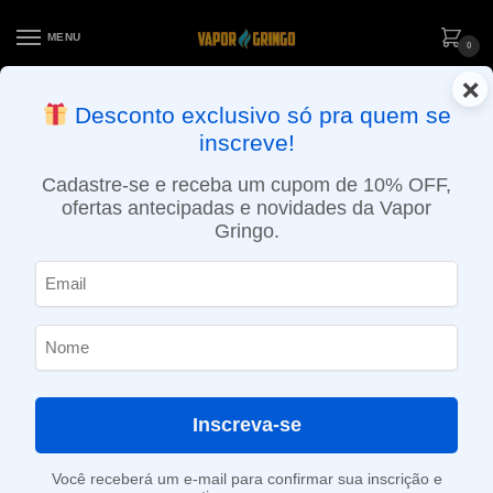
MENU
0
×
ENTREGA NO MESMO DIA EM SÃO PAULO (SEG A SEX): PEDIDOS
Desconto exclusivo só pra quem se
APROVADOS ATÉ 15:30 VIA MOTOBOY
inscreve!
Início
»
Loja
»
e-Liquídos
»
Free base
»
Doces e sobremesas
»
Líquido Barista Brew Co. – Cinnamon Glazed Blueberry Scone
Cadastre-se e receba um cupom de 10% OFF,
ofertas antecipadas e novidades da Vapor
Gringo.
Inscreva-se
Você receberá um e-mail para confirmar sua inscrição e