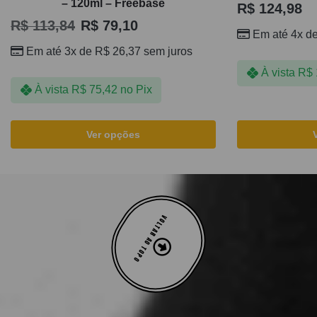
– 120ml – Freebase
R$
124,98
R$
113,84
R$
79,10
Em até 4x d
Em até 3x de
R$
26,37
sem juros
À vista
R$
À vista
R$
75,42
no Pix
Ver opções
VOLTAR AO TOPO