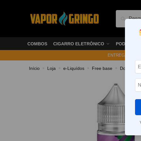
Pesquis
COMBOS
CIGARRO ELETRÔNICO
PODS
ENTREGA NO ME
Início
Loja
e-Liquídos
Free base
Doces e 
»
»
»
»