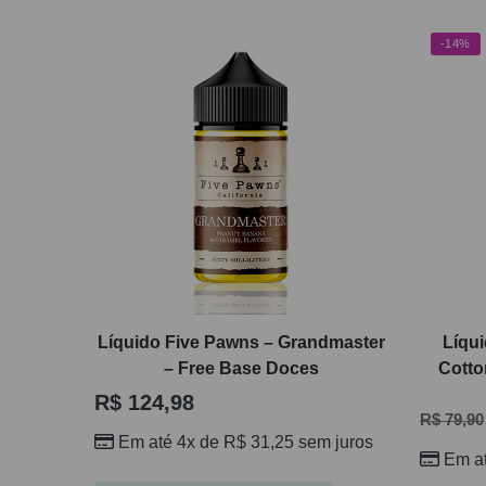
-14%
Líquido Five Pawns – Grandmaster
Líqui
– Free Base Doces
Cotto
R$
124,98
R$
79,90
Em até 4x de
R$
31,25
sem juros
Em a