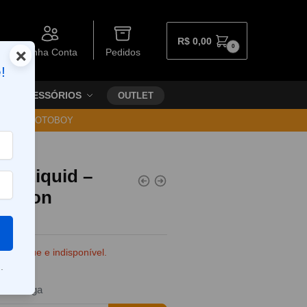
R$
0,00
0
×
Minha Conta
Pedidos
!
ACESSÓRIOS
OUTLET
30 VIA MOTOBOY
 e-Liquid –
Fusion
e estoque e indisponível.
.
da entrega