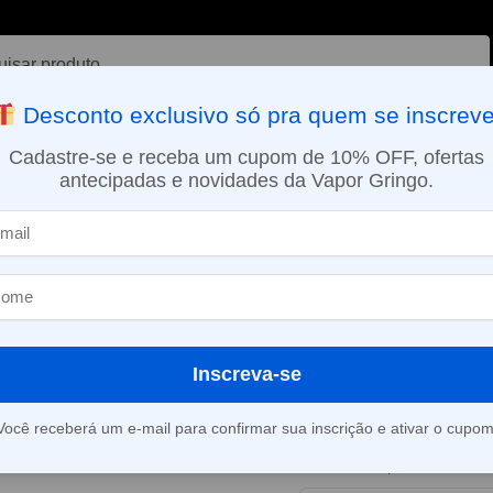
ar
Desconto exclusivo só pra quem se inscreve
VAPORIZADOR DE ERVAS
E-LIQUÍDOS
NICOTINA ORAL
Cadastre-se e receba um cupom de 10% OFF, ofertas
antecipadas e novidades da Vapor Gringo.
SMO DIA EM SÃO PAULO (SEG A SEX): PEDIDOS APROVADOS ATÉ 15:
sobremesas
Líquido Magna e-Liquid – Grape Gum – Fusion
»
Líquido Magna
Grape Gum – 
Inscreva-se
Este produto está fora d
Você receberá um e-mail para confirmar sua inscrição e ativar o cupom
Consultar prazo e valor 