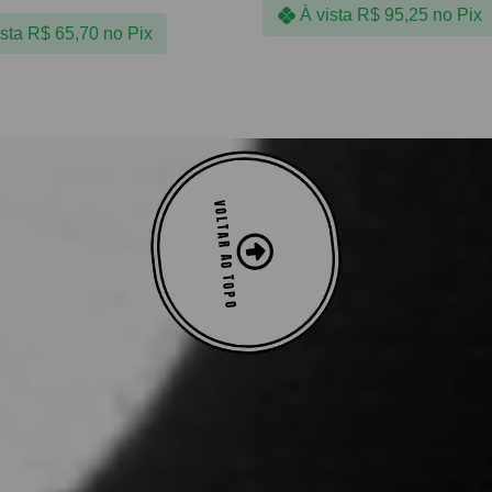
À vista
R$
95,25
no Pix
ista
R$
65,70
no Pix
VOLTAR AO TOPO