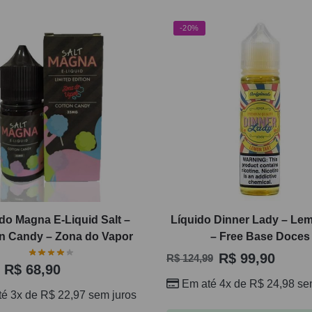
-20%
do Magna E-Liquid Salt –
Líquido Dinner Lady – Lem
n Candy – Zona do Vapor
– Free Base Doces
R$
99,90
R$
124,99
R$
68,90
Em até 4x de
R$
24,98
sem
té 3x de
R$
22,97
sem juros