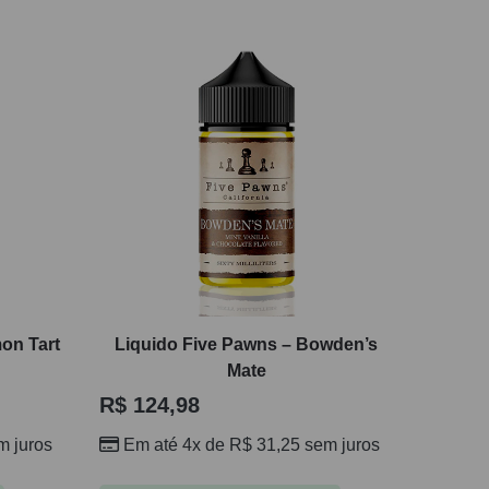
on Tart
Liquido Five Pawns – Bowden’s
Mate
R$
124,98
 juros
Em até 4x de
R$
31,25
sem juros