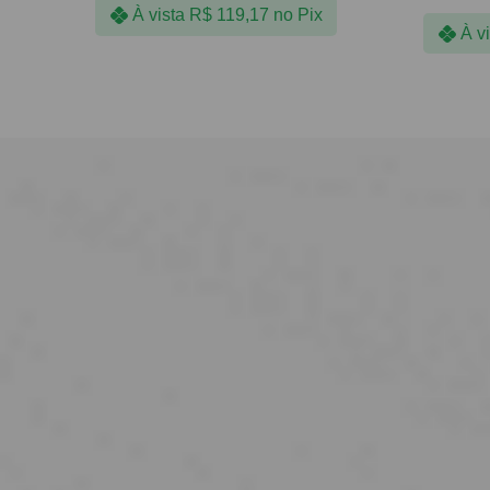
À vista
R$
119,17
no Pix
À v