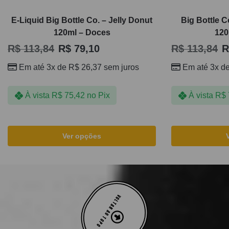
E-Liquid Big Bottle Co. – Jelly Donut
Big Bottle C
120ml – Doces
120
R$
113,84
R$
79,10
R$
113,84
R
Em até 3x de
R$
26,37
sem juros
Em até 3x d
À vista
R$
75,42
no Pix
À vista
R$
Ver opções
VOLTAR AO TOPO