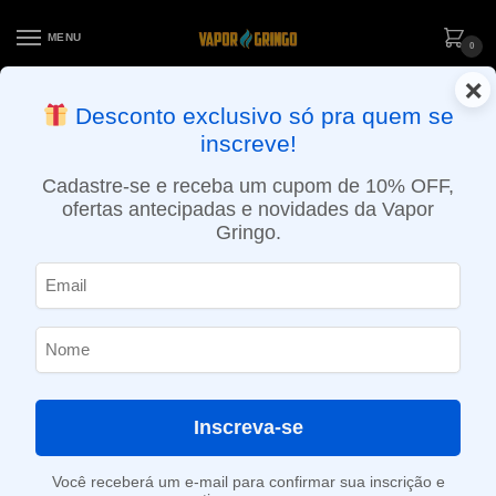
MENU
0
×
ENTREGA NO MESMO DIA EM SÃO PAULO (SEG A SEX): PEDIDOS
Desconto exclusivo só pra quem se
APROVADOS ATÉ 15:30 VIA MOTOBOY
inscreve!
Início
»
Loja
»
e-Liquídos
»
Free base
»
Doces e sobremesas
»
Líquido Ls Juices – Creme Brulee
Cadastre-se e receba um cupom de 10% OFF,
ofertas antecipadas e novidades da Vapor
Gringo.
Inscreva-se
Você receberá um e-mail para confirmar sua inscrição e