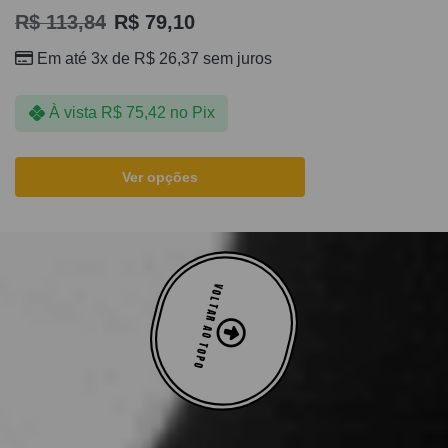
R$
113,84
R$
79,10
Em até 3x de
R$
26,37
sem juros
À vista
R$
75,42
no Pix
Ver opções
VOLTAR AO TOPO