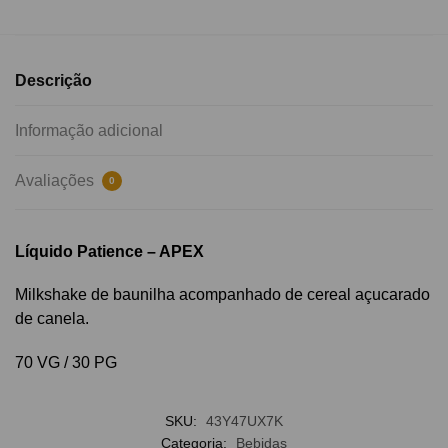
Descrição
Informação adicional
Avaliações
0
Líquido Patience – APEX
Milkshake de baunilha acompanhado de cereal açucarado
de canela.
70 VG / 30 PG
SKU:
43Y47UX7K
Categoria:
Bebidas