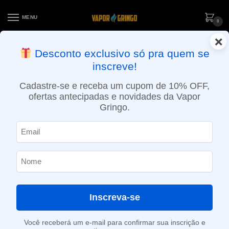
MENU
0
×
ENTREGA NO MESMO DIA EM SÃO PAULO (SEG A SEX): PEDIDOS
Desconto exclusivo só pra quem se
APROVADOS ATÉ 15:30 VIA MOTOBOY
inscreve!
Início
»
Loja
»
e-Liquídos
»
Free base
»
Bebidas
»
Líquido Apex – Patience
Cadastre-se e receba um cupom de 10% OFF,
ofertas antecipadas e novidades da Vapor
Gringo.
Inscreva-se
Você receberá um e-mail para confirmar sua inscrição e