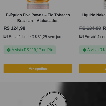
E-líquido Five Pawns – Elo Tobacco
Líquido Nake
Brazilian – Atabacados
R$
124,98
R$
134,99
R
Em até 4x de
R$
31,25
sem juros
Em até 4x d
À vista
R$
119,17
no Pix
À vista
R$
Ver opções
VOLTAR AO TOPO