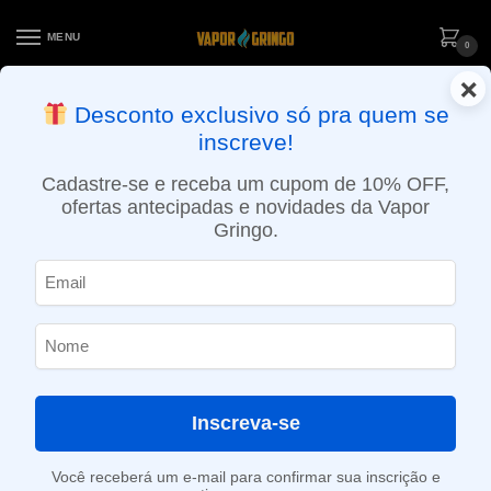
MENU
0
×
ENTREGA NO MESMO DIA EM SÃO PAULO (SEG A SEX): PEDIDOS
Desconto exclusivo só pra quem se
APROVADOS ATÉ 15:30 VIA MOTOBOY
inscreve!
Início
»
Loja
»
e-Liquídos
»
Free base
»
Atabacados
»
Líquido Trust – Tabaco Nuts
Cadastre-se e receba um cupom de 10% OFF,
ofertas antecipadas e novidades da Vapor
Gringo.
Inscreva-se
Você receberá um e-mail para confirmar sua inscrição e