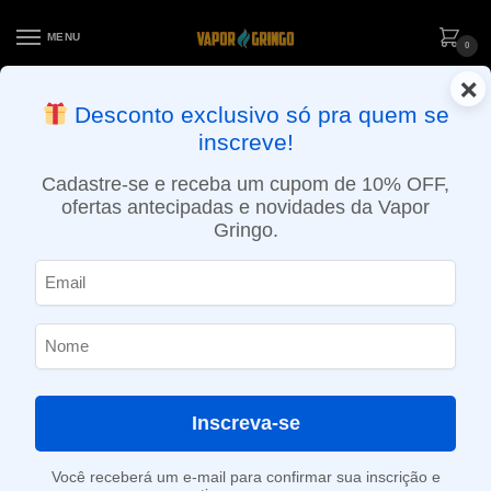
MENU
0
×
ENTREGA NO MESMO DIA EM SÃO PAULO (SEG A SEX): PEDIDOS
Desconto exclusivo só pra quem se
APROVADOS ATÉ 15:30 VIA MOTOBOY
inscreve!
Início
»
Loja
»
e-Liquídos
»
Free base
»
Atabacados
»
Líquido Blvk Unicorn – Pistachio – Tobacco
Cadastre-se e receba um cupom de 10% OFF,
ofertas antecipadas e novidades da Vapor
Gringo.
Inscreva-se
Você receberá um e-mail para confirmar sua inscrição e