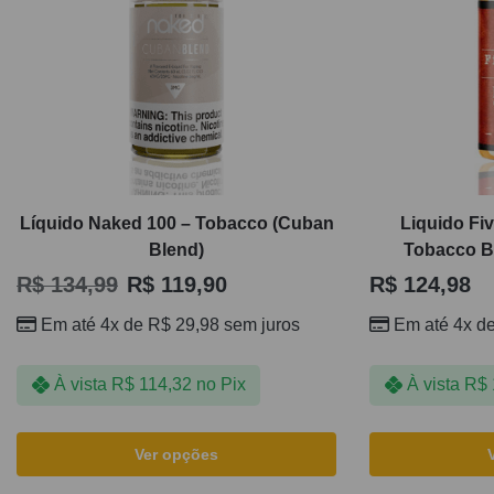
Líquido Naked 100 – Tobacco (Cuban
Liquido Fi
Blend)
Tobacco B
R$
134,99
R$
119,90
R$
124,98
Em até 4x de
R$
29,98
sem juros
Em até 4x d
À vista
R$
114,32
no Pix
À vista
R$
Ver opções