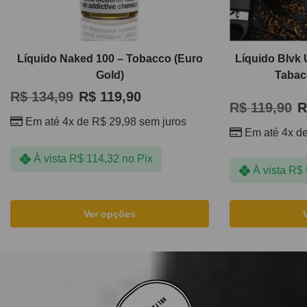
Líquido Naked 100 – Tobacco (Euro
Líquido Blvk 
Gold)
Tabac
R$
134,99
R$
119,90
R$
119,90
R
Em até 4x de
R$
29,98
sem juros
Em até 4x d
À vista
R$
114,32
no Pix
À vista
R$
Ver opções