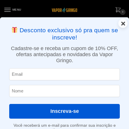
MENU
0
×
ENTREGA NO MESMO DIA EM SÃO PAULO (SEG A SEX): PEDIDOS
Desconto exclusivo só pra quem se
APROVADOS ATÉ 15:30 VIA MOTOBOY
inscreve!
Início
»
Loja
»
e-Liquídos
»
Free base
»
Atabacados
»
Liquido Black Note – Special Blend
Cadastre-se e receba um cupom de 10% OFF,
ofertas antecipadas e novidades da Vapor
Gringo.
Inscreva-se
Você receberá um e-mail para confirmar sua inscrição e