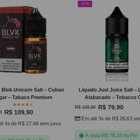
-27%
 Blvk Unicorn Salt – Cuban
Líquido Just Juice Salt 
gar – Tabaco Premium
Atabacado – Tobacco 
R$
79,90
R$
109,90
R$
109,90
4
Em até 3x de
R$
26,63
sem
té 4x de
R$
27,48
sem juros
À vista
R$
76,18
no Pix