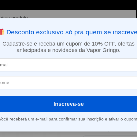
ar
Desconto exclusivo só pra quem se inscreve
VAPORIZADOR DE ERVAS
E-LIQUÍDOS
NICOTINA ORAL
Cadastre-se e receba um cupom de 10% OFF, ofertas
antecipadas e novidades da Vapor Gringo.
SMO DIA EM SÃO PAULO (SEG A SEX): PEDIDOS APROVADOS ATÉ 15:
dos
Líquido Le Vaporê Salt – Rustique
»
Líquido Le Vap
Rustique
Inscreva-se
Este produto está fora d
Você receberá um e-mail para confirmar sua inscrição e ativar o cupom
Consultar prazo e valor 