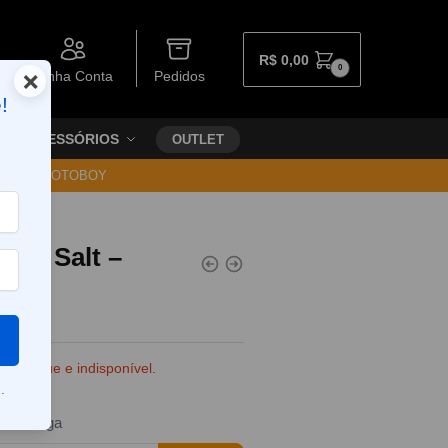
R$
0,00
0
×
Minha Conta
Pedidos
!
ACESSÓRIOS
OUTLET
30 VIA MOTOBOY
orê Salt –
e estoque e indisponível.
.
da entrega