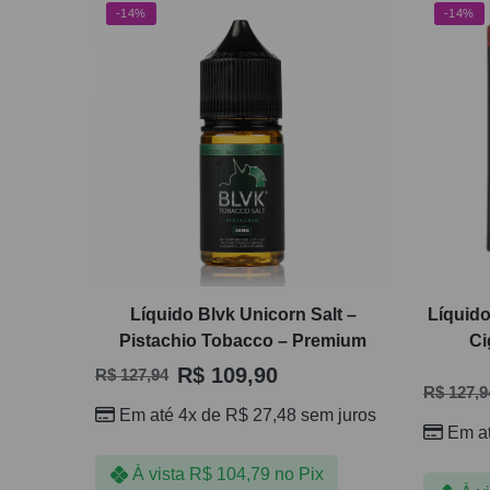
-14%
-14%
Líquido Blvk Unicorn Salt –
Líquido
Pistachio Tobacco – Premium
Ci
R$
109,90
R$
127,94
R$
127,9
Em até 4x de
R$
27,48
sem juros
Em a
À vista
R$
104,79
no Pix