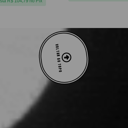
ista
R$
104,79
no Pix
VOLTAR AO TOPO