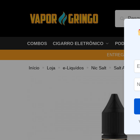
Pesquis
COMBOS
CIGARRO ELETRÔNICO
PODS
ENTREGA NO ME
Início
Loja
e-Liquídos
Nic Salt
Salt Atabaca
»
»
»
»