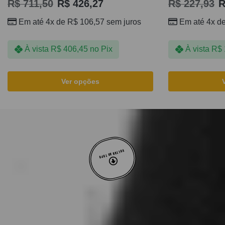
R$
711,50
R$
426,27
R$
227,93
R
Em até 4x de
R$
106,57
sem juros
Em até 4x d
À vista
R$
406,45
no Pix
À vista
R$
Ver opções
VOLTAR AO TOPO