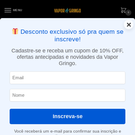
MENU
0
×
ENTREGA NO MESMO DIA EM SÃO PAULO (SEG A SEX): PEDIDOS
Desconto exclusivo só pra quem se
APROVADOS ATÉ 15:30 VIA MOTOBOY
inscreve!
Início
»
Loja
»
Combo
»
Combo Vape Armour Max – Bateria Sony VTC6 – Vapor Gringo
Cadastre-se e receba um cupom de 10% OFF,
ofertas antecipadas e novidades da Vapor
Gringo.
Inscreva-se
Você receberá um e-mail para confirmar sua inscrição e