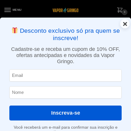
MENU
0
×
ENTREGA NO MESMO DIA EM SÃO PAULO (SEG A SEX): PEDIDOS
Desconto exclusivo só pra quem se
APROVADOS ATÉ 15:30 VIA MOTOBOY
inscreve!
Início
»
Loja
»
Combo
»
Combo Pod GTX Go 40 + Líquido Zomo Pinkman – Vapor Gringo
Cadastre-se e receba um cupom de 10% OFF,
ofertas antecipadas e novidades da Vapor
Gringo.
Inscreva-se
Você receberá um e-mail para confirmar sua inscrição e