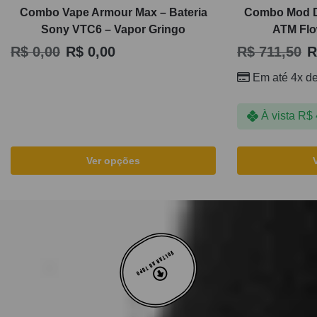
Combo Vape Armour Max – Bateria
Combo Mod Dr
Sony VTC6 – Vapor Gringo
ATM Flo
R$
0,00
R$
0,00
R$
711,50
R
Em até 4x d
À vista
R$
Ver opções
VOLTAR AO TOPO