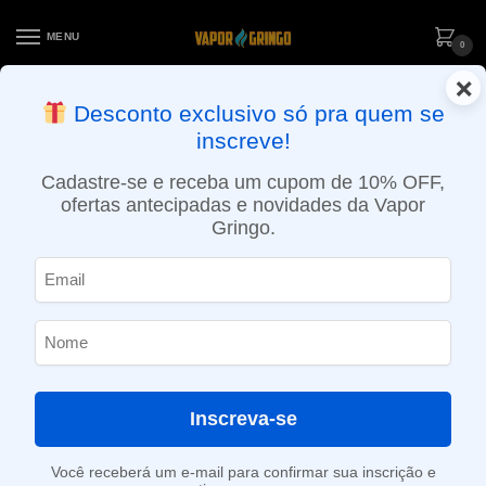
MENU
0
×
ENTREGA NO MESMO DIA EM SÃO PAULO (SEG A SEX): PEDIDOS
Desconto exclusivo só pra quem se
APROVADOS ATÉ 15:30 VIA MOTOBOY
inscreve!
Início
»
Loja
»
Combo
»
Combo Mod Mystica 3 – Atomizador Óleo ou CBD – Vapor Gringo
Cadastre-se e receba um cupom de 10% OFF,
ofertas antecipadas e novidades da Vapor
Gringo.
Inscreva-se
Você receberá um e-mail para confirmar sua inscrição e