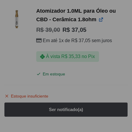
Atomizador 1.0ML para Óleo ou
CBD - Cerâmica 1.8ohm
R$
39,00
R$
37,05
Em até 1x de
R$
37,05
sem juros
À vista
R$
35,33
no Pix
Em estoque
Estoque insuficiente