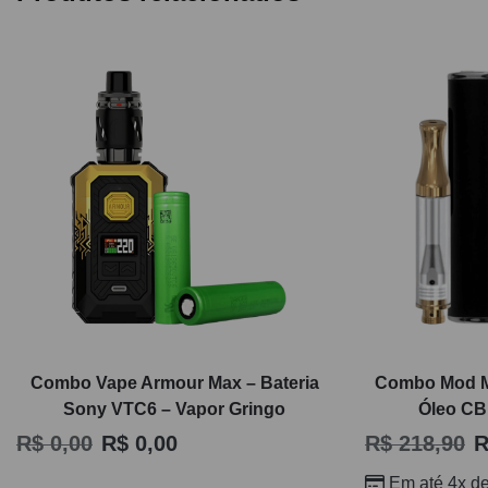
Combo Vape Armour Max – Bateria
Combo Mod My
Sony VTC6 – Vapor Gringo
Óleo CB
R$
0,00
R$
0,00
R$
218,90
R
Em até 4x d