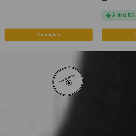
À vista
R$
Ver opções
VOLTAR AO TOPO