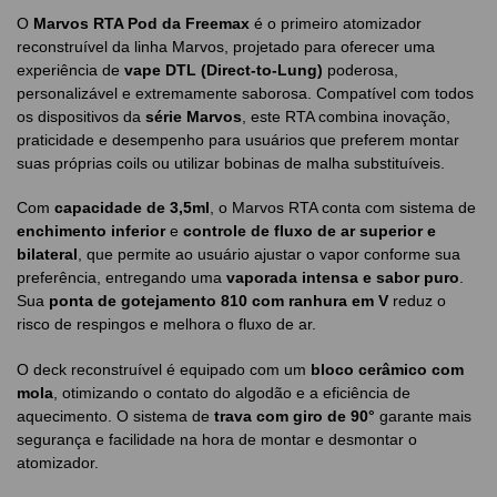
O
Marvos RTA Pod da Freemax
é o primeiro atomizador
reconstruível da linha Marvos, projetado para oferecer uma
experiência de
vape DTL (Direct-to-Lung)
poderosa,
personalizável e extremamente saborosa. Compatível com todos
os dispositivos da
série Marvos
, este RTA combina inovação,
praticidade e desempenho para usuários que preferem montar
suas próprias coils ou utilizar bobinas de malha substituíveis.
Com
capacidade de 3,5ml
, o Marvos RTA conta com sistema de
enchimento inferior
e
controle de fluxo de ar superior e
bilateral
, que permite ao usuário ajustar o vapor conforme sua
preferência, entregando uma
vaporada intensa e sabor puro
.
Sua
ponta de gotejamento 810 com ranhura em V
reduz o
risco de respingos e melhora o fluxo de ar.
O deck reconstruível é equipado com um
bloco cerâmico com
mola
, otimizando o contato do algodão e a eficiência de
aquecimento. O sistema de
trava com giro de 90°
garante mais
segurança e facilidade na hora de montar e desmontar o
atomizador.