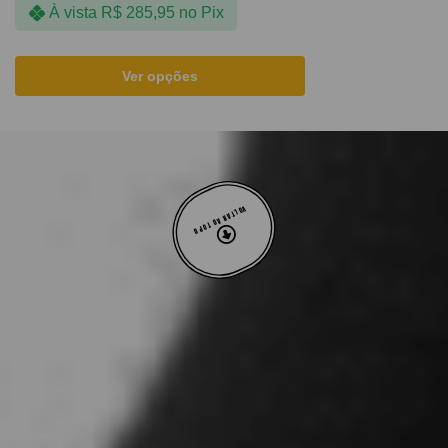
À vista
R$
285,95
no Pix
Ver opções
VOLTAR AO TOPO