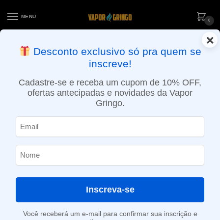
MENU
0
×
ENTREGA NO MESMO DIA EM SÃO PAULO (SEG A SEX): PEDIDOS
Desconto exclusivo só pra quem se
APROVADOS ATÉ 15:30 VIA MOTOBOY
inscreve!
Início
»
Loja
»
Cigarro eletrônico
»
Atomizador
»
RTA
»
Atomizador Marvos Mesh RTA Pod – Freemax
Cadastre-se e receba um cupom de 10% OFF,
ofertas antecipadas e novidades da Vapor
Gringo.
Inscreva-se
Você receberá um e-mail para confirmar sua inscrição e