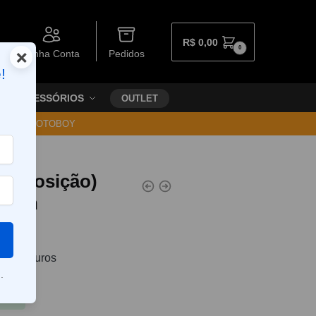
R$
0,00
0
×
Minha Conta
Pedidos
!
ACESSÓRIOS
OUTLET
30 VIA MOTOBOY
(reposição)
otech
0
sem juros
.
Pix