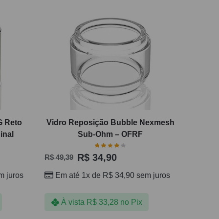
G Reto
Vidro Reposição Bubble Nexmesh
inal
Sub-Ohm – OFRF
R$
34,90
R$
49,39
 juros
Em até 1x de
R$
34,90
sem juros
À vista
R$
33,28
no Pix