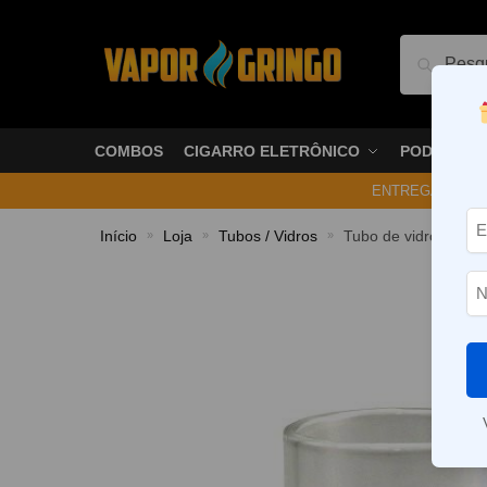
Pesquis
COMBOS
CIGARRO ELETRÔNICO
PODS
ENTREGA NO ME
Início
Loja
Tubos / Vidros
Tubo de vidro (repos
»
»
»