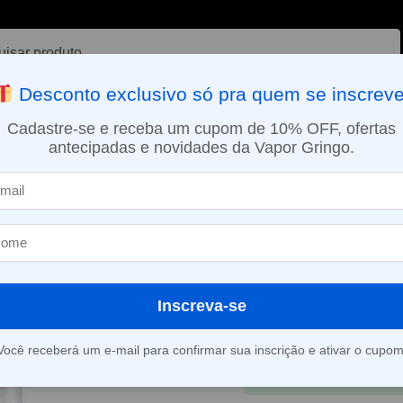
ar
Desconto exclusivo só pra quem se inscreve
VAPORIZADOR DE ERVAS
E-LIQUÍDOS
NICOTINA ORAL
Cadastre-se e receba um cupom de 10% OFF, ofertas
antecipadas e novidades da Vapor Gringo.
SMO DIA EM SÃO PAULO (SEG A SEX): PEDIDOS APROVADOS ATÉ 15:
ição) Lite 40 – Jomotech
Tubo de vidro 
Lite 40 – Jom
R$
24,90
R$
39,90
Inscreva-se
Em até 1x de
R$
24,9
Você receberá um e-mail para confirmar sua inscrição e ativar o cupom
À vista
R$
23,74
no 