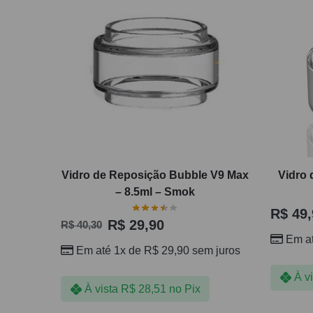
Vidro de Reposição Bubble V9 Max
Vidro 
– 8.5ml – Smok
R$
49,
R$
29,90
R$
40,30
Em a
Em até 1x de
R$
29,90
sem juros
À v
À vista
R$
28,51
no Pix