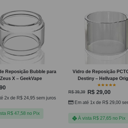
de Reposição Bubble para
Vidro de Reposição PCT
Zeus X – GeekVape
Destiny – Hellvape Orig
90
R$
29,00
R$
39,39
té 2x de
R$
24,95
sem juros
Em até 1x de
R$
29,00
sem
ista
R$
47,58
no Pix
À vista
R$
27,65
no Pix