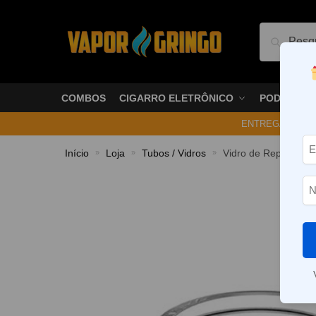
Pesquis
COMBOS
CIGARRO ELETRÔNICO
PODS
ENTREGA NO ME
Início
Loja
Tubos / Vidros
Vidro de Reposição 
»
»
»