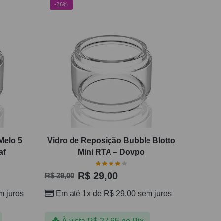
-26%
Melo 5
Vidro de Reposição Bubble Blotto
af
Mini RTA – Dovpo
R$
29,00
R$
39,00
 juros
Em até 1x de
R$
29,00
sem juros
À vista
R$
27,65
no Pix