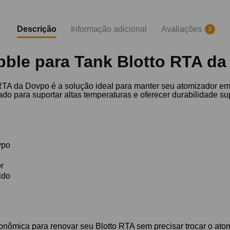
Descrição
Informação adicional
Avaliações
2
bble para Tank Blotto RTA d
RTA da Dovpo é a solução ideal para manter seu atomizador em p
ado para suportar altas temperaturas e oferecer durabilidade sup
vpo
or
ido
econômica para renovar seu Blotto RTA sem precisar trocar o a