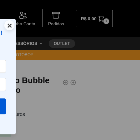
R$
0,00
0
×
Minha Conta
Pedidos
!
ACESSÓRIOS
OUTLET
30 VIA MOTOBOY
sição Bubble
Dovpo
0
sem juros
.
Pix