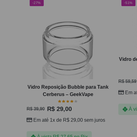
-27%
-51%
Vidro d
R$
59,59
Vidro Reposição Bubble para Tank
Em a
Cerberus – GeekVape
R$
29,00
À v
R$
39,90
Em até 1x de
R$
29,00
sem juros
À vista
R$
27,65
no Pix