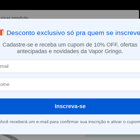
ar
Desconto exclusivo só pra quem se inscreve
VAPORIZADOR DE ERVAS
E-LIQUÍDOS
NICOTINA ORAL
Cadastre-se e receba um cupom de 10% OFF, ofertas
antecipadas e novidades da Vapor Gringo.
SMO DIA EM SÃO PAULO (SEG A SEX): PEDIDOS APROVADOS ATÉ 15:
Bubble Blotto RTA – Dovpo
Vidro de Repo
Blotto RTA – 
R$
29,00
R$
39,00
Inscreva-se
Em até 1x de
R$
29,0
Você receberá um e-mail para confirmar sua inscrição e ativar o cupom
À vista
R$
27,65
no 