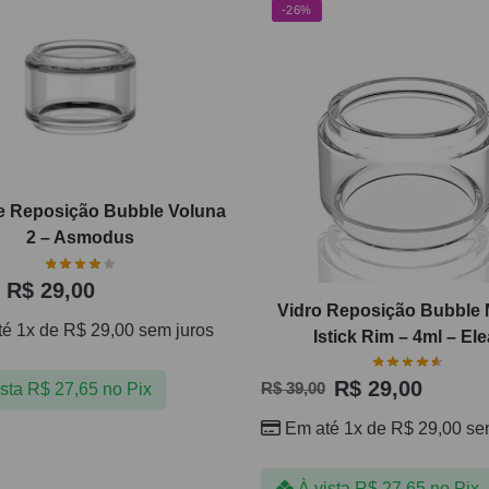
-26%
e Reposição Bubble Voluna
2 – Asmodus
R$
29,00
Vidro Reposição Bubble 
té 1x de
R$
29,00
sem juros
Istick Rim – 4ml – Ele
R$
29,00
ista
R$
27,65
no Pix
R$
39,00
Em até 1x de
R$
29,00
sem
À vista
R$
27,65
no Pix