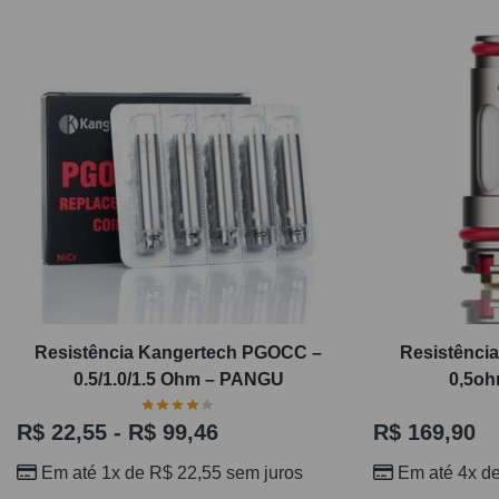
Resistência Kangertech PGOCC –
Resistência
0.5/1.0/1.5 Ohm – PANGU
0,5oh
R$
22,55
-
R$
99,46
R$
169,90
Em até 1x de
R$
22,55
sem juros
Em até 4x d