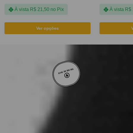
À vista
R$
21,50
no Pix
À vista
R$
Ver opções
VOLTAR AO TOPO