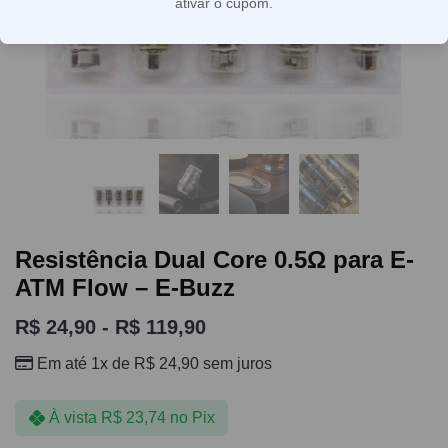
ativar o cupom.
Resistência Dual Core 0.5Ω para E-
ATM Flow – E-Buzz
R$
24,90
-
R$
119,90
Em até 1x de
R$
24,90
sem juros
À vista
R$
23,74
no Pix