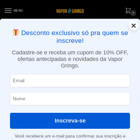
MENU
0
×
ENTREGA NO MESMO DIA EM SÃO PAULO (SEG A SEX): PEDIDOS
Desconto exclusivo só pra quem se
APROVADOS ATÉ 15:30 VIA MOTOBOY
inscreve!
Início
»
Loja
»
Resistências / Coils
»
Resistência Dual Core 0.5Ω para E-ATM Flow – E-Buzz
Cadastre-se e receba um cupom de 10% OFF,
ofertas antecipadas e novidades da Vapor
Gringo.
Inscreva-se
Você receberá um e-mail para confirmar sua inscrição e