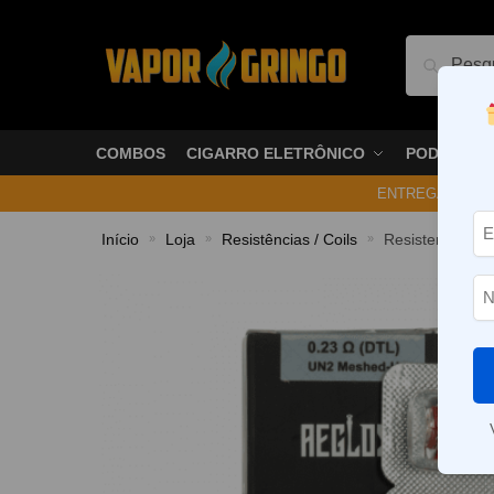
Pesquis
COMBOS
CIGARRO ELETRÔNICO
PODS
ENTREGA NO ME
Início
Loja
Resistências / Coils
Resistencia / C
»
»
»