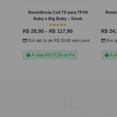
Resistência Coil T8 para TFV8
Resis
Baby e Big Baby – Smok
R$
28,90
-
R$
117,90
R$
24,
Em até 1x de
R$
28,90
sem juros
Em a
À vista
R$
27,56
no Pix
À v