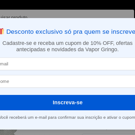
ar
Desconto exclusivo só pra quem se inscreve
VAPORIZADOR DE ERVAS
E-LIQUÍDOS
NICOTINA ORAL
Cadastre-se e receba um cupom de 10% OFF, ofertas
antecipadas e novidades da Vapor Gringo.
SMO DIA EM SÃO PAULO (SEG A SEX): PEDIDOS APROVADOS ATÉ 15:
oil Mesh Para Pod Aeglos – Uwell
Resistencia / 
Pod Aeglos – 
Inscreva-se
Este produto está fora d
Você receberá um e-mail para confirmar sua inscrição e ativar o cupom
Consultar prazo e valor 