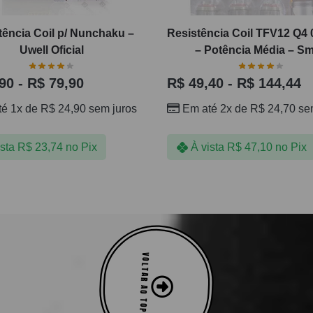
tência Coil p/ Nunchaku –
Resistência Coil TFV12 Q4
Uwell Oficial
– Potência Média – S
90
-
R$
79,90
R$
49,40
-
R$
144,44
té 1x de
R$
24,90
sem juros
Em até 2x de
R$
24,70
sem
ista
R$
23,74
no Pix
À vista
R$
47,10
no Pix
VOLTAR AO TOPO