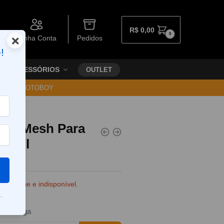
R$
0,00
0
×
Minha Conta
Pedidos
!
ACESSÓRIOS
OUTLET
30 VIA MOTOBOY
Coil Mesh Para
Uwell
e estoque e indisponível.
.
da entrega