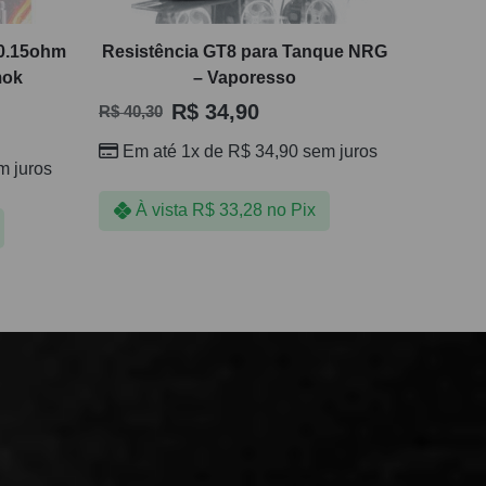
 0.15ohm
Resistência GT8 para Tanque NRG
mok
– Vaporesso
R$
34,90
R$
40,30
Em até 1x de
R$
34,90
sem juros
 juros
À vista
R$
33,28
no Pix