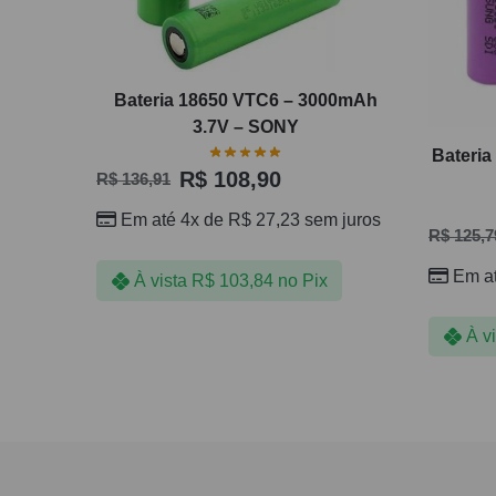
Bateria 18650 VTC6 – 3000mAh
3.7V – SONY
Bateri
R$
108,90
R$
136,91
Em até 4x de
R$
27,23
sem juros
R$
125,7
Em a
À vista
R$
103,84
no Pix
À v