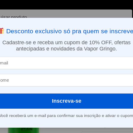
ar
Desconto exclusivo só pra quem se inscreve
VAPORIZADOR DE ERVAS
E-LIQUÍDOS
NICOTINA ORAL
Cadastre-se e receba um cupom de 10% OFF, ofertas
antecipadas e novidades da Vapor Gringo.
SMO DIA EM SÃO PAULO (SEG A SEX): PEDIDOS APROVADOS ATÉ 15:
 18650 VTC4 2100mAh 3.6V – Sony ORIGINAL
Bateria 1865
3.6V – Sony 
Inscreva-se
Este produto está fora d
Você receberá um e-mail para confirmar sua inscrição e ativar o cupom
Consultar prazo e valor 