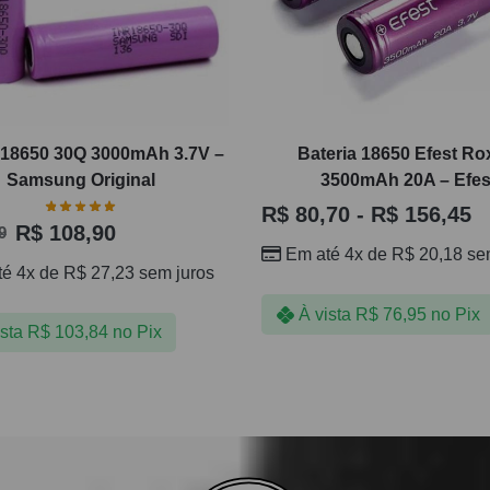
a 18650 30Q 3000mAh 3.7V –
Bateria 18650 Efest Ro
Samsung Original
3500mAh 20A – Efes
R$
80,70
-
R$
156,45
R$
108,90
9
Em até 4x de
R$
20,18
sem
té 4x de
R$
27,23
sem juros
À vista
R$
76,95
no Pix
ista
R$
103,84
no Pix