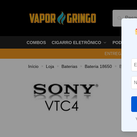
Pesquis
COMBOS
CIGARRO ELETRÔNICO
PODS
ENTREGA NO ME
Início
Loja
Baterias
Bateria 18650
Bateria
»
»
»
»