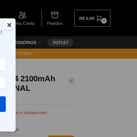
R$
0,00
0
×
Minha Conta
Pedidos
!
ACESSÓRIOS
OUTLET
30 VIA MOTOBOY
0 VTC4 2100mAh
ORIGINAL
e estoque e indisponível.
.
da entrega