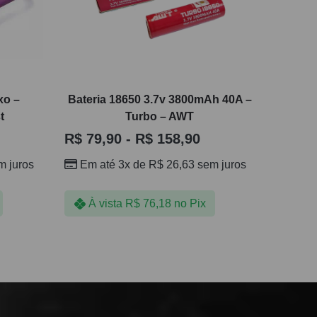
xo –
Bateria 18650 3.7v 3800mAh 40A –
t
Turbo – AWT
R$
79,90
-
R$
158,90
 juros
Em até 3x de
R$
26,63
sem juros
À vista
R$
76,18
no Pix