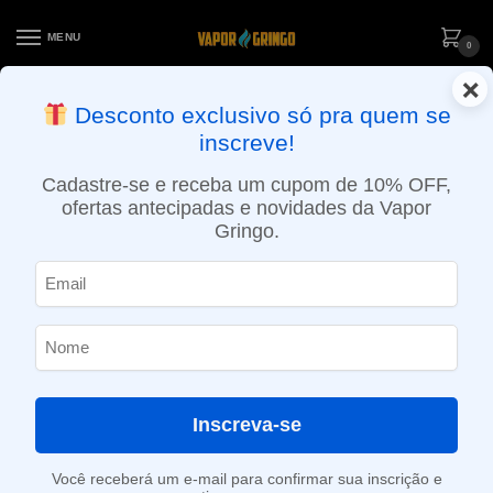
MENU
0
×
ENTREGA NO MESMO DIA EM SÃO PAULO (SEG A SEX): PEDIDOS
Desconto exclusivo só pra quem se
APROVADOS ATÉ 15:30 VIA MOTOBOY
inscreve!
Início
»
Loja
»
Baterias
»
Bateria 18650
»
Bateria 18650 25R 3.6V 2500 mAh – Samsung
Cadastre-se e receba um cupom de 10% OFF,
ofertas antecipadas e novidades da Vapor
Gringo.
Inscreva-se
Você receberá um e-mail para confirmar sua inscrição e