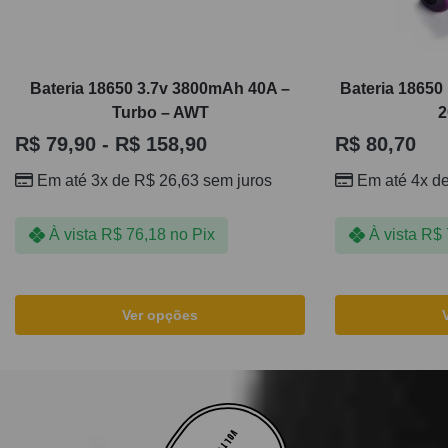
Bateria 18650 3.7v 3800mAh 40A –
Bateria 18650
Turbo – AWT
2
R$
79,90
-
R$
158,90
R$
80,70
Em até 3x de
R$
26,63
sem juros
Em até 4x d
À vista
R$
76,18
no Pix
À vista
R$
Ver opções