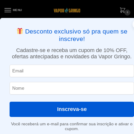
MENU
0
ENTREGA NO MESMO DIA EM SÃO PAULO (SEG A SEX): PEDIDOS
Desconto exclusivo só pra quem se
APROVADOS ATÉ 15:30 VIA MOTOBOY
inscreve!
Início
»
Pão Tostado
Cadastre-se e receba um cupom de 10% OFF,
Pão Tostado
ofertas antecipadas e novidades da Vapor Gringo.
Nenhum produto foi encontrado para a sua seleção.
Inscreva-se
Você receberá um e-mail para confirmar sua inscrição e ativar o
cupom.