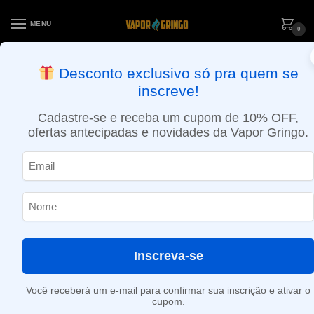
MENU
0
ENTREGA NO MESMO DIA EM SÃO PAULO (SEG A SEX): PEDIDOS
Desconto exclusivo só pra quem se
APROVADOS ATÉ 15:30 VIA MOTOBOY
inscreve!
Início
»
Hortelã-verde
Cadastre-se e receba um cupom de 10% OFF,
Hortelã-verde
ofertas antecipadas e novidades da Vapor Gringo.
Nenhum produto foi encontrado para a sua seleção.
Inscreva-se
Você receberá um e-mail para confirmar sua inscrição e ativar o
cupom.