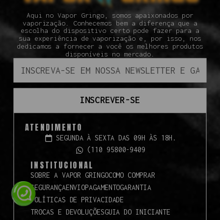
Aqui no Vapor Gringo, somos apaixonados por
vaporização. Conhecemos bem a diferença que a
escolha do dispositivo certo pode fazer para a
sua experiência de vaporização e, por isso, nos
dedicamos a fornecer a você os melhores produtos
disponíveis no mercado.
INSCREVER-SE
ATENDIMENTO
SEGUNDA À SEXTA DAS 09H ÀS 18H.
(110 95800-9409
INSTITUCIONAL
SOBRE A VAPOR GRINGO
COMO COMPRAR
SEGURANÇA
ENVIO
PAGAMENTO
GARANTIA
POLÍTICAS DE PRIVACIDADE
TROCAS E DEVOLUÇÕES
GUIA DO INICIANTE