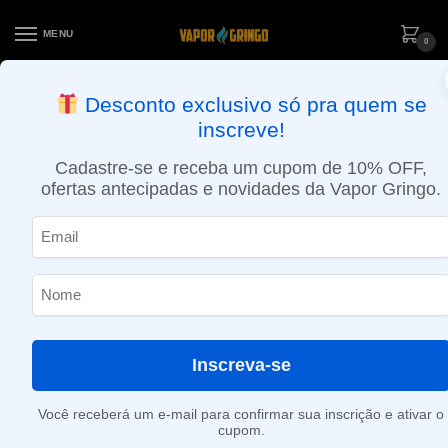
MENU
0
ENTREGA NO MESMO DIA EM SÃO PAULO (SEG A SEX): PEDIDOS
Desconto exclusivo só pra quem se
APROVADOS ATÉ 15:30 VIA MOTOBOY
inscreve!
Início
»
Ervas
Cadastre-se e receba um cupom de 10% OFF,
Ervas
ofertas antecipadas e novidades da Vapor Gringo.
Nenhum produto foi encontrado para a sua seleção.
Inscreva-se
Você receberá um e-mail para confirmar sua inscrição e ativar o
cupom.