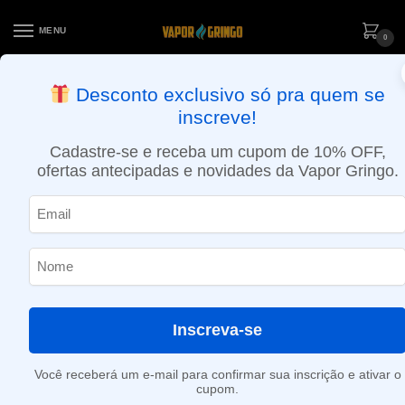
MENU
0
ENTREGA NO MESMO DIA EM SÃO PAULO (SEG A SEX): PEDIDOS
Desconto exclusivo só pra quem se
APROVADOS ATÉ 15:30 VIA MOTOBOY
inscreve!
Início
»
Crocrância
Cadastre-se e receba um cupom de 10% OFF,
Crocrância
ofertas antecipadas e novidades da Vapor Gringo.
Nenhum produto foi encontrado para a sua seleção.
Inscreva-se
Você receberá um e-mail para confirmar sua inscrição e ativar o
cupom.