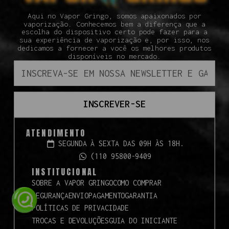
Aqui no Vapor Gringo, somos apaixonados por
vaporização. Conhecemos bem a diferença que a
escolha do dispositivo certo pode fazer para a
sua experiência de vaporização e, por isso, nos
dedicamos a fornecer a você os melhores produtos
disponíveis no mercado.
INSCREVER-SE
ATENDIMENTO
SEGUNDA À SEXTA DAS 09H ÀS 18H.
(110 95800-9409
INSTITUCIONAL
SOBRE A VAPOR GRINGO
COMO COMPRAR
SEGURANÇA
ENVIO
PAGAMENTO
GARANTIA
POLÍTICAS DE PRIVACIDADE
TROCAS E DEVOLUÇÕES
GUIA DO INICIANTE