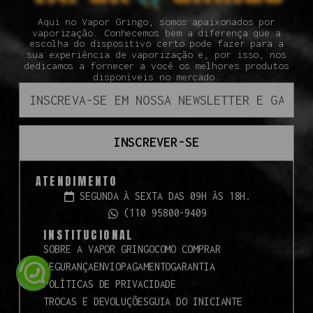
Aqui no Vapor Gringo, somos apaixonados por
vaporização. Conhecemos bem a diferença que a
escolha do dispositivo certo pode fazer para a
sua experiência de vaporização e, por isso, nos
dedicamos a fornecer a você os melhores produtos
disponíveis no mercado.
INSCREVER-SE
ATENDIMENTO
SEGUNDA À SEXTA DAS 09H ÀS 18H.
(110 95800-9409
INSTITUCIONAL
SOBRE A VAPOR GRINGO
COMO COMPRAR
SEGURANÇA
ENVIO
PAGAMENTO
GARANTIA
POLÍTICAS DE PRIVACIDADE
TROCAS E DEVOLUÇÕES
GUIA DO INICIANTE