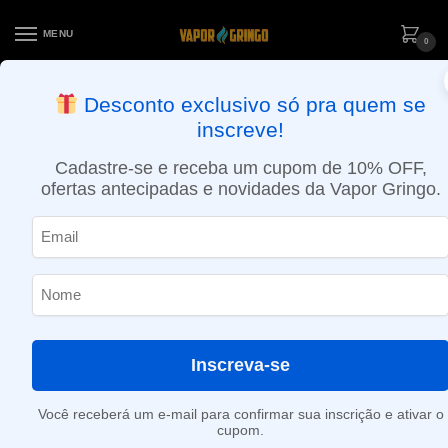
MENU
0
ENTREGA NO MESMO DIA EM SÃO PAULO (SEG A SEX): PEDIDOS
Desconto exclusivo só pra quem se
APROVADOS ATÉ 15:30 VIA MOTOBOY
inscreve!
Início
»
1.15ohm
Cadastre-se e receba um cupom de 10% OFF,
1.15ohm
ofertas antecipadas e novidades da Vapor Gringo.
Nenhum produto foi encontrado para a sua seleção.
Inscreva-se
Você receberá um e-mail para confirmar sua inscrição e ativar o
cupom.