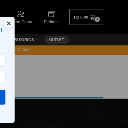
R$
0,00
0
×
Minha Conta
Pedidos
!
ACESSÓRIOS
OUTLET
30 VIA MOTOBOY
.