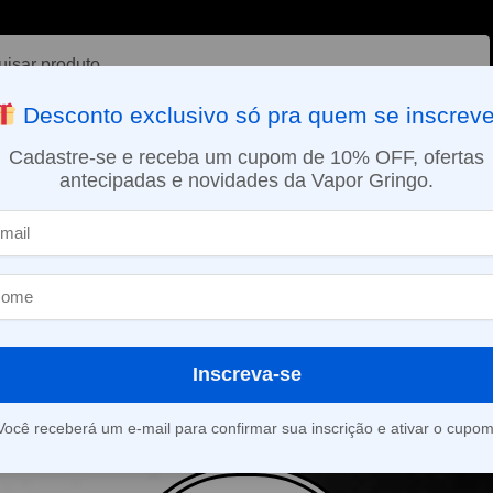
ar
Desconto exclusivo só pra quem se inscreve
VAPORIZADOR DE ERVAS
E-LIQUÍDOS
NICOTINA ORAL
Cadastre-se e receba um cupom de 10% OFF, ofertas
antecipadas e novidades da Vapor Gringo.
SMO DIA EM SÃO PAULO (SEG A SEX): PEDIDOS APROVADOS ATÉ 15:
Inscreva-se
roduto foi encontrado para a sua seleção.
Você receberá um e-mail para confirmar sua inscrição e ativar o cupom