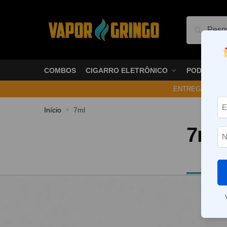
Pesquis
COMBOS
CIGARRO ELETRÔNICO
PODS
ENTREGA NO ME
Início
7ml
»
7ml
Nenhum p