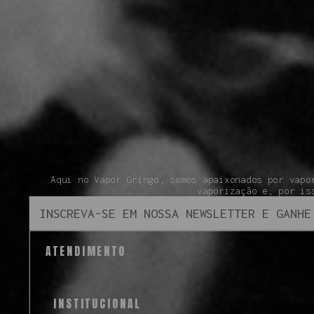
Aqui no Vapor Gringo, somos apaixonados por vapo
vaporização e, por is
ATENDIMENTO
INSTITUCIONAL