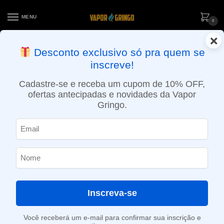
MENU
0
×
ENTREGA NO MESMO DIA EM SÃO PAULO (SEG A SEX): PEDIDOS
Desconto exclusivo só pra quem se
APROVADOS ATÉ 15:30 VIA MOTOBOY
inscreve!
Início
»
6.5ml
Cadastre-se e receba um cupom de 10% OFF,
6.5ml
ofertas antecipadas e novidades da Vapor
Gringo.
SHOW FILTERS
Exibindo um único resultado
-26%
Inscreva-se
Você receberá um e-mail para confirmar sua inscrição e