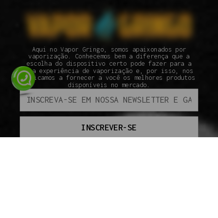
Aqui no Vapor Gringo, somos apaixonados por
vaporização. Conhecemos bem a diferença que a
escolha do dispositivo certo pode fazer para a
sua experiência de vaporização e, por isso, nos
dedicamos a fornecer a você os melhores produtos
disponíveis no mercado.
INSCREVER-SE
ATENDIMENTO
SEGUNDA À SEXTA DAS 09H ÀS 18H.
(110 95800-9409
INSTITUCIONAL
SOBRE A VAPOR GRINGO
COMO COMPRAR
SEGURANÇA
ENVIO
PAGAMENTO
GARANTIA