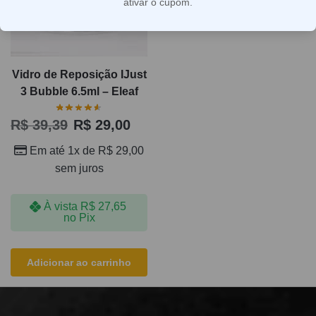
ativar o cupom.
Vidro de Reposição IJust
3 Bubble 6.5ml – Eleaf
R$
39,39
R$
29,00
Em até 1x de
R$
29,00
sem juros
À vista
R$
27,65
no Pix
Adicionar ao carrinho
Exibindo um único resultado