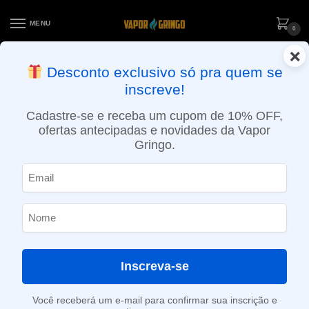
MENU
0
×
ENTREGA NO MESMO DIA EM SÃO PAULO (SEG A SEX): PEDIDOS
Desconto exclusivo só pra quem se
APROVADOS ATÉ 15:30 VIA MOTOBOY
inscreve!
Início
»
Loja
»
POD System
»
Reposições e acessórios
»
Refil para Pod Juul – Yeah – Strawberry Coco Pineapple
Cadastre-se e receba um cupom de 10% OFF,
ofertas antecipadas e novidades da Vapor
Gringo.
Inscreva-se
Você receberá um e-mail para confirmar sua inscrição e