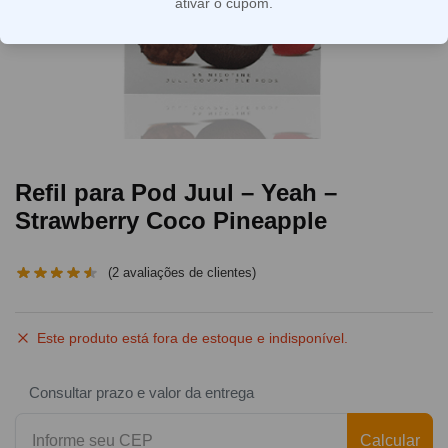
ativar o cupom.
Refil para Pod Juul – Yeah –
Strawberry Coco Pineapple
(
2
avaliações de clientes)
Este produto está fora de estoque e indisponível.
Consultar prazo e valor da entrega
Calcular