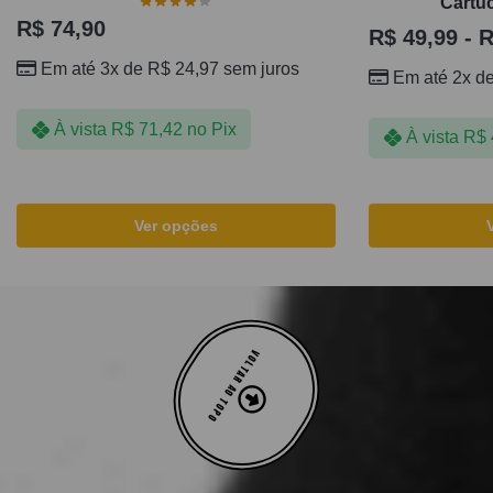
Cartuc
R$
74,90
R$
49,99
-
R
Em até 3x de
R$
24,97
sem juros
Em até 2x d
À vista
R$
71,42
no Pix
À vista
R$
Ver opções
VOLTAR AO TOPO