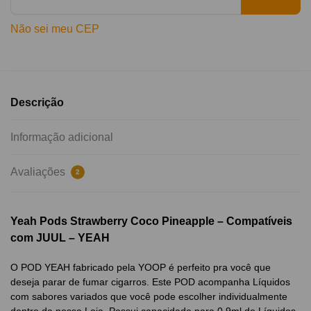
Não sei meu CEP
Descrição
Informação adicional
Avaliações
2
Yeah Pods Strawberry Coco Pineapple – Compatíveis
com JUUL – YEAH
O POD YEAH fabricado pela YOOP é perfeito pra você que
deseja parar de fumar cigarros. Este POD acompanha Líquidos
com sabores variados que você pode escolher individualmente
dentro da nossa Loja. Possui capacidade para 0.9ml de Líquidos