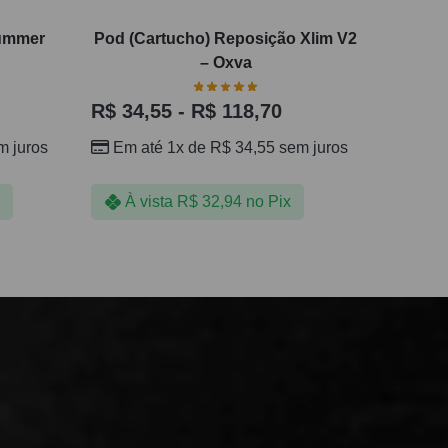
Summer
Pod (Cartucho) Reposição Xlim V2
– Oxva
R$
34,55
-
R$
118,70
 juros
Em até 1x de
R$
34,55
sem juros
À vista
R$
32,94
no Pix