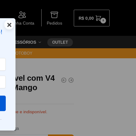
R$
0,00
0
×
Minha Conta
Pedidos
!
ACESSÓRIOS
OUTLET
30 VIA MOTOBOY
pativel com V4
ical Mango
e estoque e indisponível.
.
da entrega