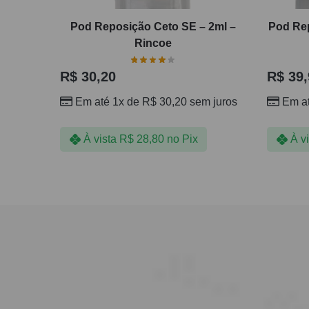
Pod Reposição Ceto SE – 2ml –
Pod Rep
Rincoe
R$
30,20
R$
39,
Em até 1x de
R$
30,20
sem juros
Em a
À vista
R$
28,80
no Pix
À v