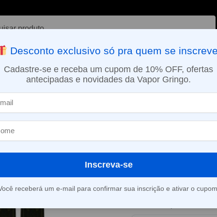
ar
Desconto exclusivo só pra quem se inscreve
VAPORIZADOR DE ERVAS
E-LIQUÍDOS
NICOTINA ORAL
Cadastre-se e receba um cupom de 10% OFF, ofertas
antecipadas e novidades da Vapor Gringo.
SMO DIA EM SÃO PAULO (SEG A SEX): PEDIDOS APROVADOS ATÉ 15:
ios
Pod Mylé Compativel com V4 Device – Tropical Mango
»
Pod Mylé Com
Device – Trop
Inscreva-se
Este produto está fora d
Você receberá um e-mail para confirmar sua inscrição e ativar o cupom
Consultar prazo e valor 