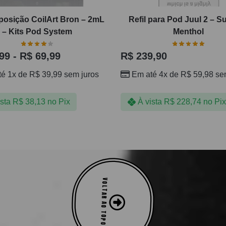
osição CoilArt Bron – 2mL
Refil para Pod Juul 2 – 
– Kits Pod System
Menthol
99
-
R$
69,99
R$
239,90
té 1x de
R$
39,99
sem juros
Em até 4x de
R$
59,98
sem
ista
R$
38,13
no Pix
À vista
R$
228,74
no Pix
VOLTAR AO TOPO