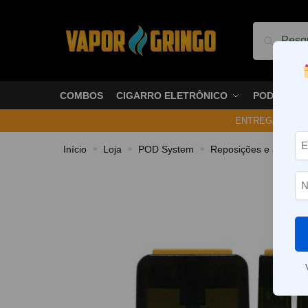
Pesquis
COMBOS
CIGARRO ELETRÔNICO
PODS
ENTREGA NO ME
Início
Loja
POD System
Reposições e acessór
»
»
»