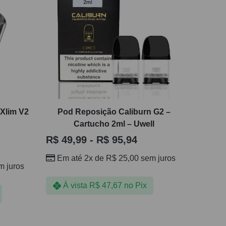
Xlim V2
Pod Reposição Caliburn G2 –
Cartucho 2ml – Uwell
R$
49,99
-
R$
95,94
Em até 2x de
R$
25,00
sem juros
 juros
À vista
R$
47,67
no Pix