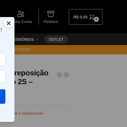
R$
0,00
0
×
Minha Conta
Pedidos
!
ACESSÓRIOS
OUTLET
30 VIA MOTOBOY
) de reposição
 Novo 2S –
.
e estoque e indisponível.