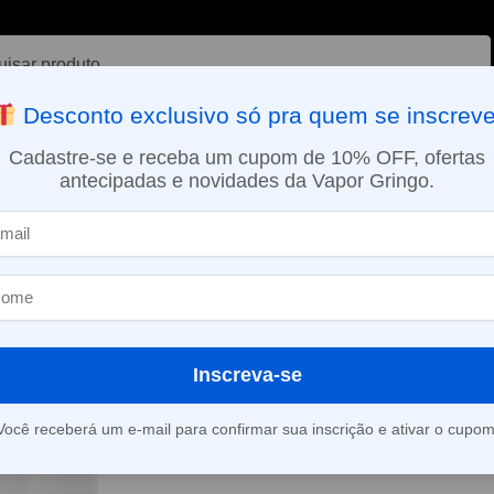
ar
Desconto exclusivo só pra quem se inscreve
VAPORIZADOR DE ERVAS
E-LIQUÍDOS
NICOTINA ORAL
Cadastre-se e receba um cupom de 10% OFF, ofertas
antecipadas e novidades da Vapor Gringo.
SMO DIA EM SÃO PAULO (SEG A SEX): PEDIDOS APROVADOS ATÉ 15:
ios
Pod (cartucho) de reposição para Novo 2 / Novo 2S – Smok
»
Pod (cartucho
para Novo 2 /
Smok
Inscreva-se
Você receberá um e-mail para confirmar sua inscrição e ativar o cupom
Este produto está fora d