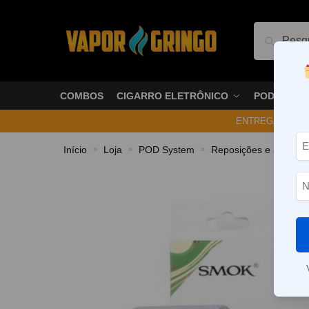
Pesquis
COMBOS
CIGARRO ELETRÔNICO
PODS
ENTREGA NO ME
Início
Loja
POD System
Reposições e acessór
»
»
»