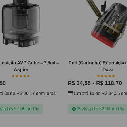
osição AVP Cube – 3,5ml –
Pod (Cartucho) Reposição 
Aspire
– Oxva
50
R$
34,55
-
R$
118,70
té 3x de
R$
20,17
sem juros
Em até 1x de
R$
34,55
sem
ista
R$
57,69
no Pix
À vista
R$
32,94
no Pix