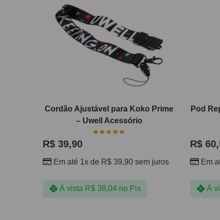
Cordão Ajustável para Koko Prime
Pod Rep
– Uwell Acessório
R$
39,90
R$
60,
Em até 1x de
R$
39,90
sem juros
Em a
À vista
R$
38,04
no Pix
À v