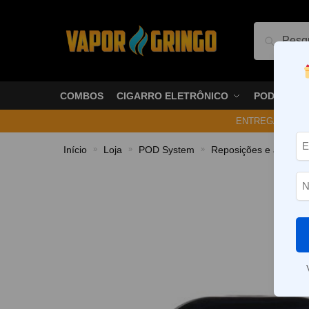
Pesquis
COMBOS
CIGARRO ELETRÔNICO
PODS
ENTREGA NO ME
Início
Loja
POD System
Reposições e acessór
»
»
»