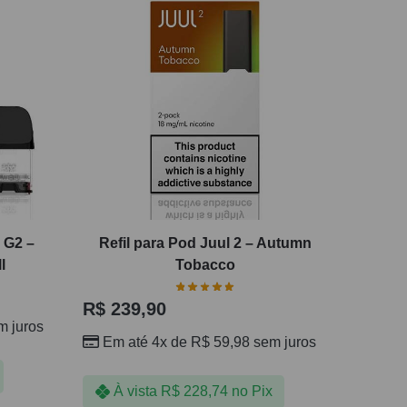
 G2 –
Refil para Pod Juul 2 – Autumn
l
Tobacco
R$
239,90
 juros
Em até 4x de
R$
59,98
sem juros
À vista
R$
228,74
no Pix