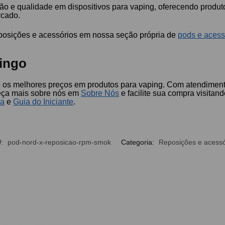
 e qualidade em dispositivos para vaping, oferecendo produto
rcado.
eposições e acessórios em nossa seção própria de
pods e acess
ingo
e os melhores preços em produtos para vaping. Com atendimento
eça mais sobre nós em
Sobre Nós
e facilite sua compra visitan
ia
e
Guia do Iniciante
.
U:
pod-nord-x-reposicao-rpm-smok
Categoria:
Reposições e acessó