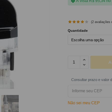
À vista
R$
95,34
no 
(
2
avaliações d
Quantidade
A
Consultar prazo e valor 
Não sei meu CEP