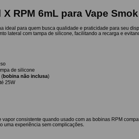
d X RPM 6mL para Vape Smok
ideal para quem busca qualidade e praticidade para seu disp
to lateral com tampa de silicone, facilitando a recarga e evita
uso
ampa de silicone
 (
bobina não inclusa
)
até 25W
 e vapor consistente quando usado com as bobinas RPM compat
indo uma experiência sem complicações.