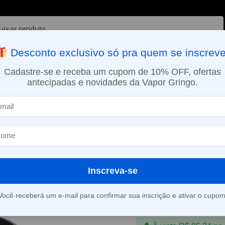
ar
Desconto exclusivo só pra quem se inscreve
VAPORIZADOR DE ERVAS
E-LIQUÍDOS
NICOTINA ORAL
Cadastre-se e receba um cupom de 10% OFF, ofertas
antecipadas e novidades da Vapor Gringo.
SMO DIA EM SÃO PAULO (SEG A SEX): PEDIDOS APROVADOS ATÉ 15:
ios
Pod Reposição Nord X RPM 6mL – Coil Compatível – Smok
»
Pod Reposiçã
6mL – Coil Co
Smok
Inscreva-se
R$
99,99
Você receberá um e-mail para confirmar sua inscrição e ativar o cupom
Em até 4x de
R$
25,0