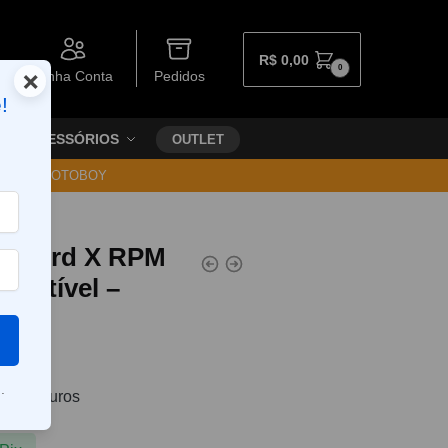
R$
0,00
0
×
Minha Conta
Pedidos
!
ACESSÓRIOS
OUTLET
30 VIA MOTOBOY
o Nord X RPM
mpatível –
.
0
sem juros