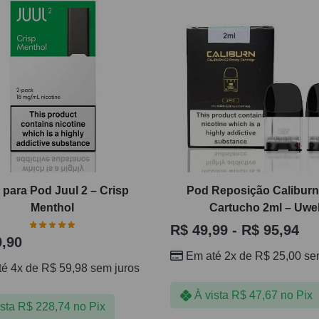
l para Pod Juul 2 – Crisp
Pod Reposição Caliburn
Menthol
Cartucho 2ml – Uwel
R$
49,99
-
R$
95,94
,90
Em até 2x de
R$
25,00
sem
té 4x de
R$
59,98
sem juros
À vista
R$
47,67
no Pix
ista
R$
228,74
no Pix