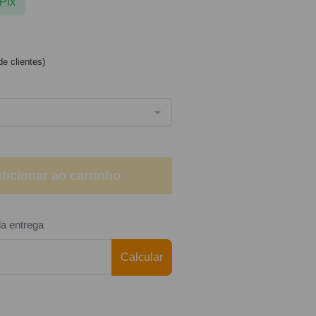
Pix
e clientes)
dicionar ao carrinho
da entrega
Calcular