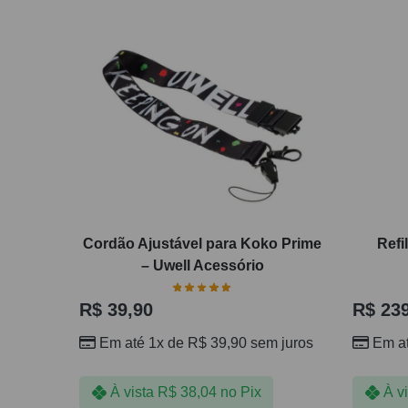
Cordão Ajustável para Koko Prime
Refi
– Uwell Acessório
R$
39,90
R$
239
Em até 1x de
R$
39,90
sem juros
Em a
À vista
R$
38,04
no Pix
À v