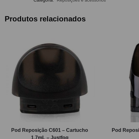
Produtos relacionados
Pod Reposição C601 – Cartucho
Pod Reposi
1,7mL – Justfog