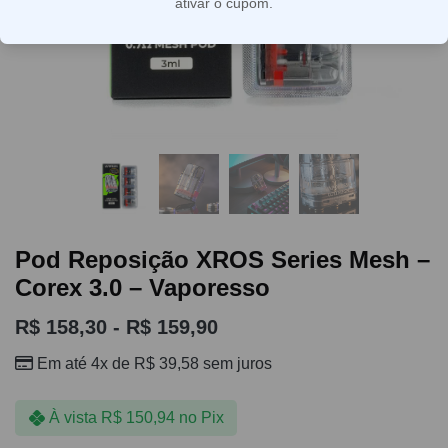
ativar o cupom.
Pod Reposição XROS Series Mesh –
Corex 3.0 – Vaporesso
R$
158,30
-
R$
159,90
Em até 4x de
R$
39,58
sem juros
À vista
R$
150,94
no Pix