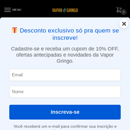
MENU
0
×
ENTREGA NO MESMO DIA EM SÃO PAULO (SEG A SEX): PEDIDOS
Desconto exclusivo só pra quem se
APROVADOS ATÉ 15:30 VIA MOTOBOY
inscreve!
Início
»
Loja
»
POD System
»
Reposições e acessórios
»
Pod Reposição XROS Series Mesh – Corex 3.0 – Vaporesso
Cadastre-se e receba um cupom de 10% OFF,
ofertas antecipadas e novidades da Vapor
Gringo.
Inscreva-se
Você receberá um e-mail para confirmar sua inscrição e