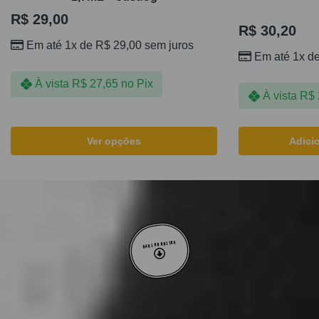
R$
29,00
R$
30,20
Em até 1x de
R$
29,00
sem juros
Em até 1x d
À vista
R$
27,65
no Pix
À vista
R$
Ver opções
Adici
VOLTAR AO TOPO