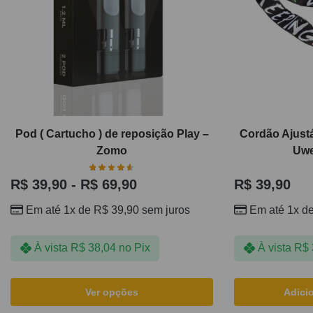
Pod ( Cartucho ) de reposição Play –
Cordão Ajustá
Zomo
Uwe
R$
39,90
-
R$
69,90
R$
39,90
Em até 1x de
R$
39,90
sem juros
Em até 1x d
À vista
R$
38,04
no Pix
À vista
R$
Ver opções
Adici