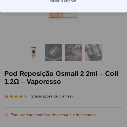
ativar o cupom.
Pod Reposição Osmall 2 2ml – Coil
1,2Ω – Vaporesso
(
2
avaliações de clientes)
Este produto está fora de estoque e indisponível.