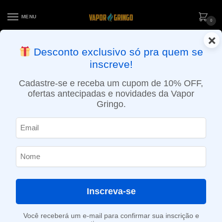
MENU
0
×
ENTREGA NO MESMO DIA EM SÃO PAULO (SEG A SEX): PEDIDOS
Desconto exclusivo só pra quem se
APROVADOS ATÉ 15:30 VIA MOTOBOY
inscreve!
Início
»
Loja
»
POD System
»
Reposições e acessórios
»
Pod Reposição Osmall 2 2ml – Coil 1,2Ω – Vaporesso
Cadastre-se e receba um cupom de 10% OFF,
ofertas antecipadas e novidades da Vapor
Gringo.
Inscreva-se
Você receberá um e-mail para confirmar sua inscrição e